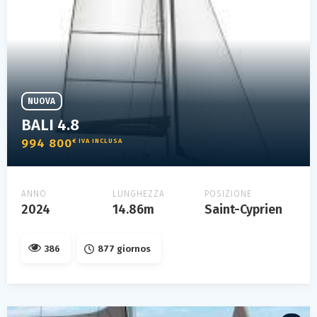
NUOVA
BALI 4.8
994 800
€ IVA INCLUSA
ANNO
LUNGHEZZA
POSIZIONE
2024
14.86m
Saint-Cyprien
386
877 giornos