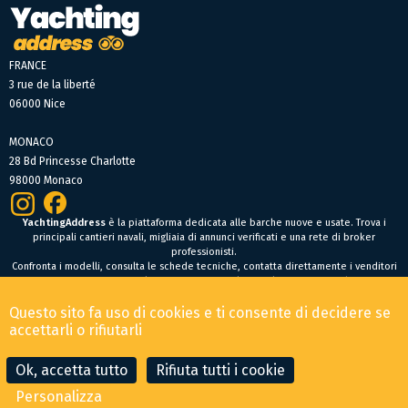
FRANCE
3 rue de la liberté
06000 Nice
MONACO
28 Bd Princesse Charlotte
98000 Monaco
YachtingAddress
è la piattaforma dedicata alle barche nuove e usate. Trova i
principali cantieri navali, migliaia di annunci verificati e una rete di broker
professionisti.
Confronta i modelli, consulta le schede tecniche, contatta direttamente i venditori
oppure fai un’offerta online per trovare facilmente la tua prossima barca.
Barche nuove
Questo sito fa uso di cookies e ti consente di decidere se
Condizioni Generali di Vendita
-
Menzioni legali
accettarli o rifiutarli
© 2026 YachtingAddress.com
Ok, accetta tutto
Rifiuta tutti i cookie
Personalizza
CONTATTA IL BROKER
FAI UN'OFFERTA