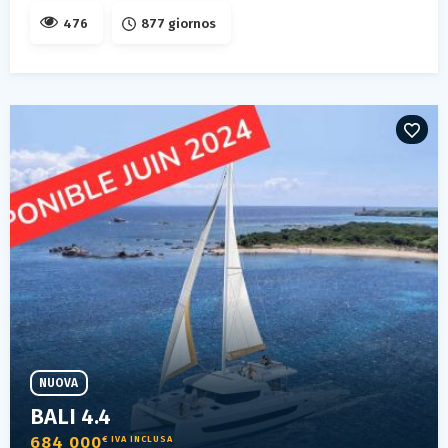
476
877 giornos
NUOVA
BALI 4.4
684 000
€ IVA INCLUSA