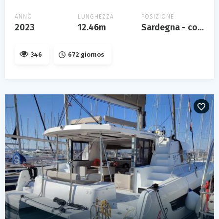
ANNO
LUNGHEZZA
POSIZIONE
2023
12.46m
Sardegna - costa smeralda
346
672 giornos