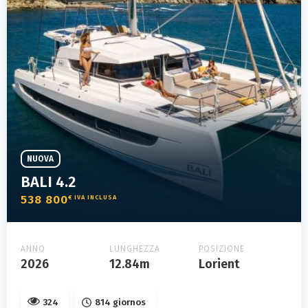
NUOVA
BALI 4.2
538 800
€ IVA INCLUSA
ANNO
LUNGHEZZA
POSIZIONE
2026
12.84m
Lorient
324
814 giornos