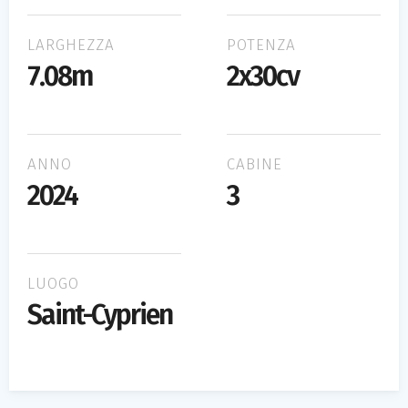
LARGHEZZA
POTENZA
7.08m
2x30cv
ANNO
CABINE
2024
3
LUOGO
Saint-Cyprien