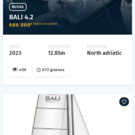
NUOVA
BALI 4.2
680 000
€ TASSE ESCLUSE
ANNO
LUNGHEZZA
POSIZIONE
2023
12.85m
North adriatic
450
672 giornos