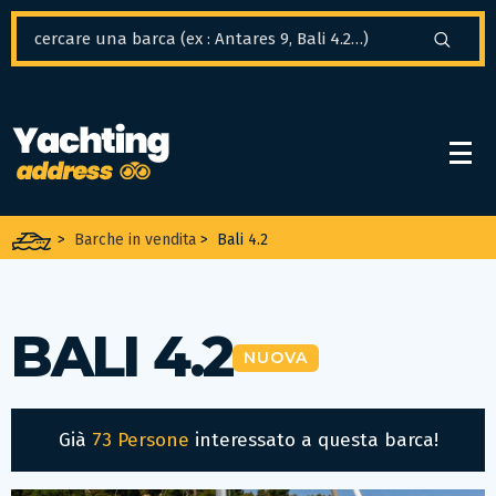
Pannello di gestione dei cookies
>
Barche in vendita
>
Bali 4.2
BALI 4.2
NUOVA
Già
73 Persone
interessato a questa barca!