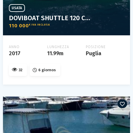
USATA
DOVIBOAT SHUTTLE 120 CABIN
110 000
€ IVA INCLUSA
ANNO
LUNGHEZZA
POSIZIONE
2017
11.99m
Puglia
32
6 giornos