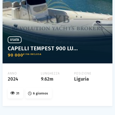
USATA
CAPELLI TEMPEST 900 LUXE
90 000
€ IVA INCLUSA
ANNO
LUNGHEZZA
POSIZIONE
2024
9.62m
Liguria
31
6 giornos