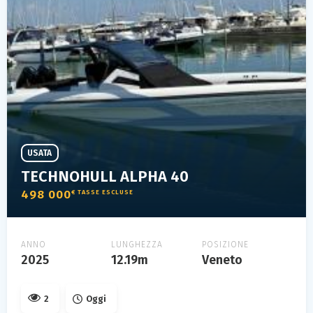
USATA
TECHNOHULL ALPHA 40
498 000
€ TASSE ESCLUSE
ANNO
LUNGHEZZA
POSIZIONE
2025
12.19m
Veneto
2
Oggi