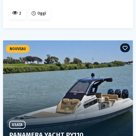
2
Oggi
NOUVEAU
USATA
PANAMERA YACHT PY110 GT VELOCE