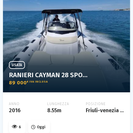
USATA
RANIERI CAYMAN 28 SPORT TOURING
89 000
€ IVA INCLUSA
ANNO
LUNGHEZZA
POSIZIONE
2016
8.55m
Friuli-venezia giulia
6
Oggi