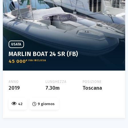
USATA
MARLIN BOAT 24 SR (FB)
45 000
€ IVA INCLUSA
ANNO
LUNGHEZZA
POSIZIONE
2019
7.30m
Toscana
42
9 giornos