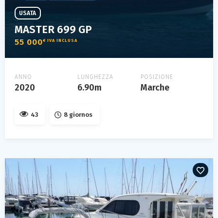
USATA
MASTER 699 GP
55 000
€ IVA INCLUSA
ANNO
LUNGHEZZA
POSIZIONE
2020
6.90m
Marche
43
8 giornos