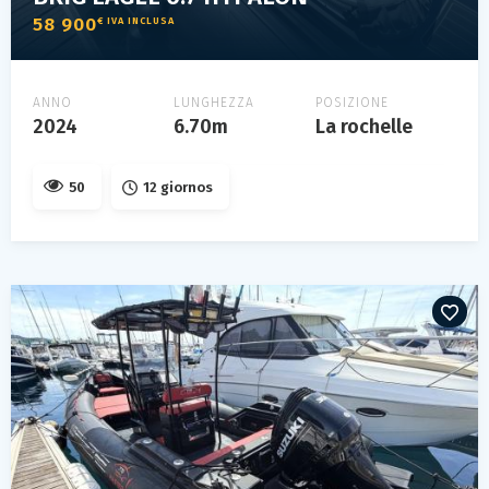
58 900
€ IVA INCLUSA
ANNO
LUNGHEZZA
POSIZIONE
2024
6.70m
La rochelle
50
12 giornos