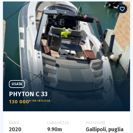
USATA
PHYTON C 33
130 000
€ IVA INCLUSA
ANNO
LUNGHEZZA
POSIZIONE
2020
9.90m
Gallipoli, puglia