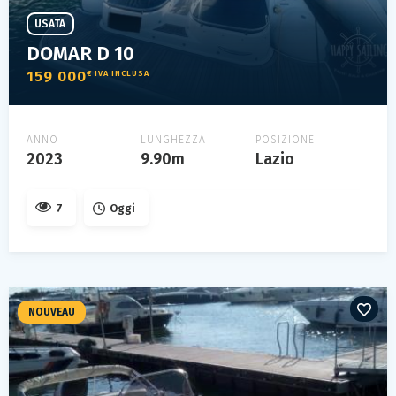
USATA
DOMAR D 10
159 000
€ IVA INCLUSA
ANNO
LUNGHEZZA
POSIZIONE
2023
9.90m
Lazio
7
Oggi
NOUVEAU