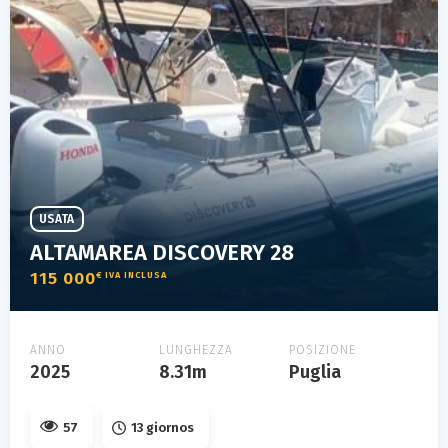
USATA
ALTAMAREA DISCOVERY 28
115 000
€ IVA INCLUSA
ANNO
LUNGHEZZA
POSIZIONE
2025
8.31m
Puglia
57
13 giornos