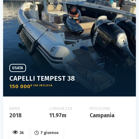
USATA
CAPELLI TEMPEST 38
150 000
€ IVA INCLUSA
ANNO
LUNGHEZZA
POSIZIONE
2018
11.97m
Campania
36
7 giornos