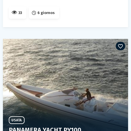
33
6 giornos
USATA
PANAMERA YACHT PY100