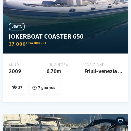
USATA
JOKERBOAT COASTER 650
37 000
€ IVA INCLUSA
ANNO
LUNGHEZZA
POSIZIONE
2009
6.70m
Friuli-venezia giulia
37
7 giornos