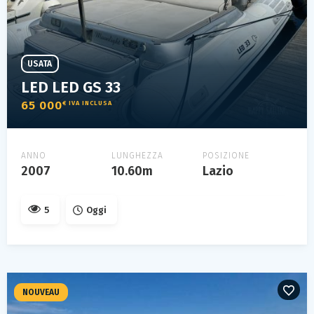
USATA
LED LED GS 33
65 000
€ IVA INCLUSA
ANNO
LUNGHEZZA
POSIZIONE
2007
10.60m
Lazio
5
Oggi
NOUVEAU