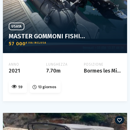
USATA
MASTER GOMMONI FISHING 775
57 000
€ IVA INCLUSA
ANNO
LUNGHEZZA
POSIZIONE
2021
7.70m
Bormes les Mimosas
59
13 giornos