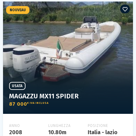
NOUVEAU
USATA
MAGAZZU MX11 SPIDER
87 000
€ IVA INCLUSA
ANNO
LUNGHEZZA
POSIZIONE
2008
10.80m
Italia - lazio