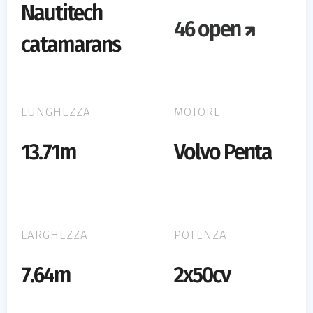
Nautitech
46 open
catamarans
LUNGHEZZA
MOTORE
13.71m
Volvo Penta
LARGHEZZA
POTENZA
7.64m
2x50cv