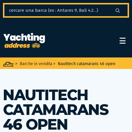
Pannello di gestione dei cookies
>
Barche in vendita
>
Nautitech catamarans 46 open
NAUTITECH
CATAMARANS
46 OPEN