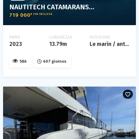
NAUTITECH CATAMARANS 46 OPEN
719 000
€ IVA INCLUSA
ANNO
LUNGHEZZA
POSIZIONE
2023
13.79m
Le marin / antilles
586
607 giornos