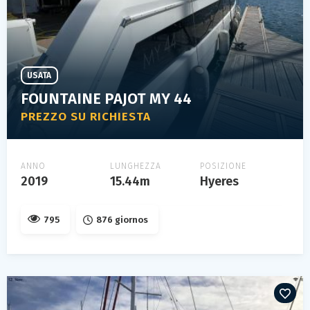
USATA
FOUNTAINE PAJOT MY 44
PREZZO SU RICHIESTA
ANNO
LUNGHEZZA
POSIZIONE
2019
15.44m
Hyeres
795
876 giornos