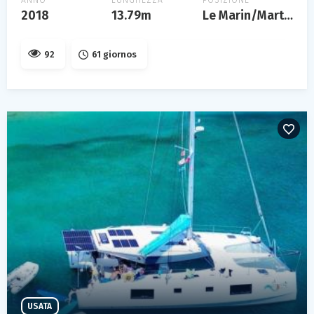
ANNO
LUNGHEZZA
POSIZIONE
2018
13.79m
Le Marin/Martinique
92
61 giornos
USATA