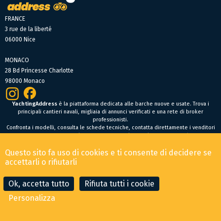
FRANCE
3 rue de la liberté
06000 Nice
MONACO
28 Bd Princesse Charlotte
98000 Monaco
YachtingAddress
è la piattaforma dedicata alle barche nuove e usate. Trova i
principali cantieri navali, migliaia di annunci verificati e una rete di broker
professionisti.
Confronta i modelli, consulta le schede tecniche, contatta direttamente i venditori
oppure fai un’offerta online per trovare facilmente la tua prossima barca.
Barche nuove
Questo sito fa uso di cookies e ti consente di decidere se
Condizioni Generali di Vendita
-
Menzioni legali
accettarli o rifiutarli
© 2026 YachtingAddress.com
Ok, accetta tutto
Rifiuta tutti i cookie
Personalizza
CONTATTA IL BROKER
FAI UN'OFFERTA