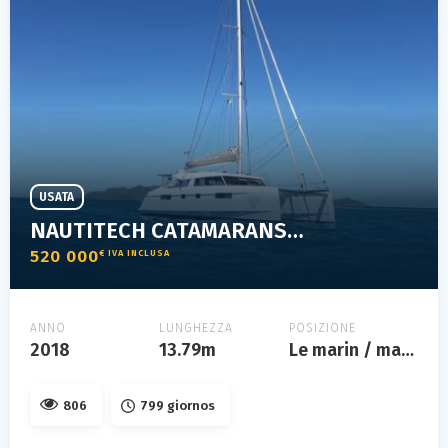
USATA
NAUTITECH CATAMARANS 46 OPEN
520 000
€ IVA INCLUSA
ANNO
LUNGHEZZA
POSIZIONE
2018
13.79m
Le marin / martinique
806
799 giornos