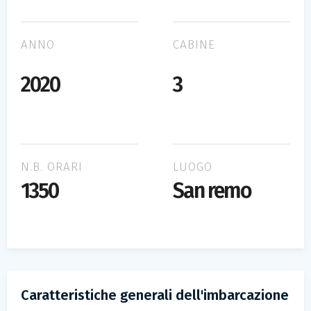
ANNO
CABINE
2020
3
N.B. ORARI
LUOGO
1350
San remo
Caratteristiche generali dell'imbarcazione