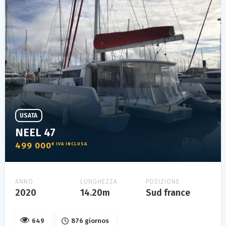
USATA
NEEL 47
499 000
€ IVA INCLUSA
ANNO
LUNGHEZZA
POSIZIONE
2020
14.20m
Sud france
649
876 giornos