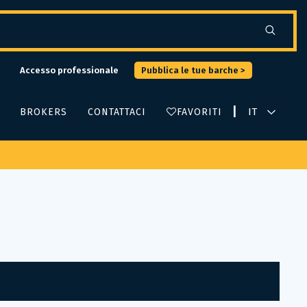
Accesso professionale
Pubblica le tue barche >
|
BROKERS
CONTATTACI
FAVORITI