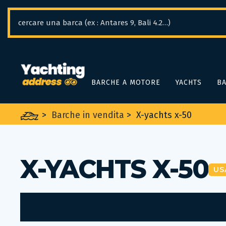
Pannello di gestione dei cookies
BARCHE A MOTORE
YACHTS
BA
>
Barche in vendita
>
X-yachts x-50
X-YACHTS X-50
US