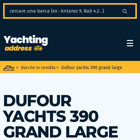
Pannello di gestione dei cookies
>
Barche in vendita
>
Dufour yachts 390 grand large
DUFOUR
YACHTS 390
GRAND LARGE