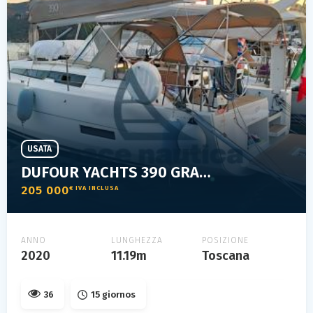
USATA
DUFOUR YACHTS 390 GRAND LARGE
205 000
€ IVA INCLUSA
ANNO
LUNGHEZZA
POSIZIONE
2020
11.19m
Toscana
36
15 giornos