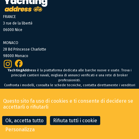
FRANCE
3 rue de la liberté
06000 Nice
MONACO
28 Bd Princesse Charlotte
98000 Monaco
YachtingAddress
è la piattaforma dedicata alle barche nuove e usate. Trova i
principali cantieri navali, migliaia di annunci verificati e una rete di broker
professionisti.
Confronta i modelli, consulta le schede tecniche, contatta direttamente i venditori
oppure fai un’offerta online per trovare facilmente la tua prossima barca.
Barche nuove
Questo sito fa uso di cookies e ti consente di decidere se
Condizioni Generali di Vendita
-
Menzioni legali
accettarli o rifiutarli
© 2026 YachtingAddress.com
Ok, accetta tutto
Rifiuta tutti i cookie
Personalizza
CONTATTA IL BROKER
FAI UN'OFFERTA