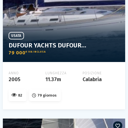
USATA
DUFOUR YACHTS DUFOUR 385
79 000
€ IVA INCLUSA
ANNO
LUNGHEZZA
POSIZIONE
2005
11.37m
Calabria
82
79 giornos