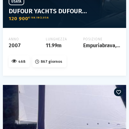
USATA
DUFOUR YACHTS DUFOUR 40
120 900
€ IVA INCLUSA
ANNO
LUNGHEZZA
POSIZIONE
2007
11.99m
Empuriabrava, catalogne, espagne
468
867 giornos