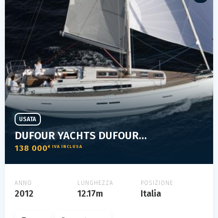
USATA
DUFOUR YACHTS DUFOUR 405 G.L.
138 000
€ IVA INCLUSA
ANNO
LUNGHEZZA
POSIZIONE
2012
12.17m
Italia