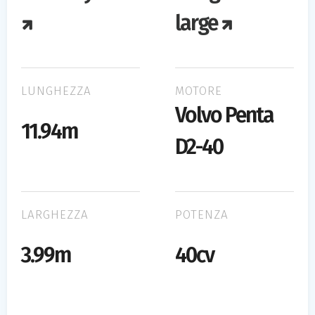
large
LUNGHEZZA
MOTORE
Volvo Penta
11.94m
D2-40
LARGHEZZA
POTENZA
3.99m
40cv