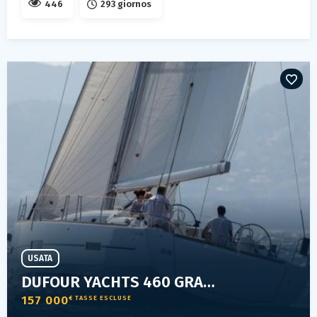
446
293 giornos
USATA
DUFOUR YACHTS 460 GRANDLARGE
157 000
€ TASSE ESCLUSE