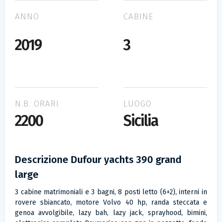
ANNO
CABINE
2019
3
N.B. ORARI
LUOGO
2200
Sicilia
Descrizione Dufour yachts 390 grand
large
3 cabine matrimoniali e 3 bagni, 8 posti letto (6+2), interni in
rovere sbiancato, motore Volvo 40 hp, randa steccata e
genoa avvolgibile, lazy bah, lazy jack, sprayhood, bimini,