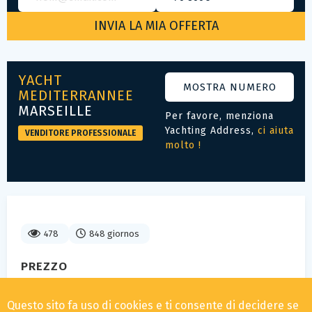
YACHT
MOSTRA NUMERO
MEDITERRANNEE
MARSEILLE
Per favore, menziona
Yachting Address,
ci aiuta
VENDITORE PROFESSIONALE
molto !
478
848 giornos
PREZZO
70 800
€ IVA inclusa
Questo sito fa uso di cookies e ti consente di decidere se