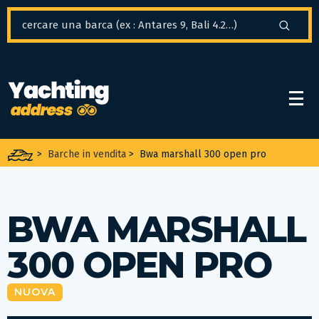
Pannello di gestione dei cookies
>
Barche in vendita
>
Bwa marshall 300 open pro
BWA MARSHALL
300 OPEN PRO
NUOVA