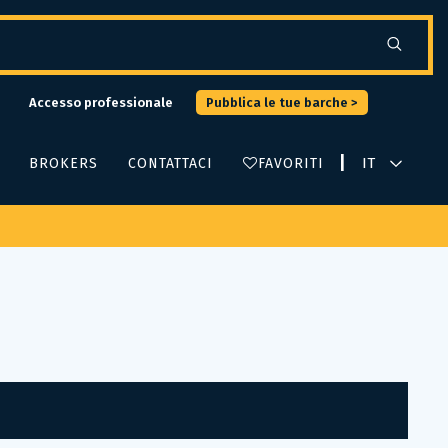
Accesso professionale
Pubblica le tue barche >
|
BROKERS
CONTATTACI
FAVORITI