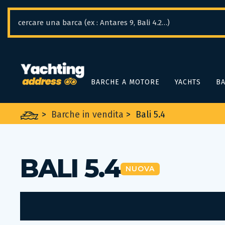
Pannello di gestione dei cookies
BARCHE A MOTORE
YACHTS
BA
>
Barche in vendita
>
Bali 5.4
BALI 5.4
NUOVA