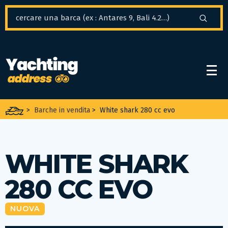
Pannello di gestione dei cookies
>
Barche in vendita
>
White shark 280 cc evo
WHITE SHARK
280 CC EVO
NUOVA