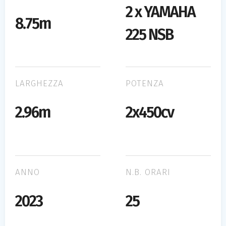
2 x YAMAHA
8.75m
225 NSB
LARGHEZZA
POTENZA
2.96m
2x450cv
ANNO
N.B. ORARI
2023
25