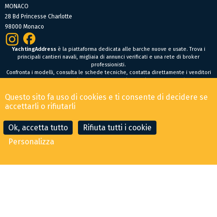
MONACO
28 Bd Princesse Charlotte
98000 Monaco
YachtingAddress
è la piattaforma dedicata alle barche nuove e usate. Trova i
principali cantieri navali, migliaia di annunci verificati e una rete di broker
professionisti.
Confronta i modelli, consulta le schede tecniche, contatta direttamente i venditori
oppure fai un’offerta online per trovare facilmente la tua prossima barca.
Barche nuove
Questo sito fa uso di cookies e ti consente di decidere se
Condizioni Generali di Vendita
-
Menzioni legali
accettarli o rifiutarli
© 2026 YachtingAddress.com
Ok, accetta tutto
Rifiuta tutti i cookie
Personalizza
CONTATTA IL BROKER
FAI UN'OFFERTA