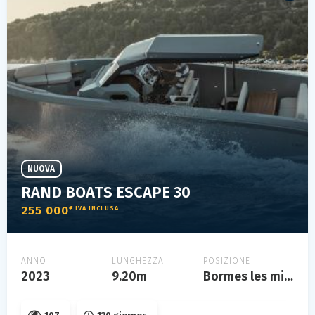
NUOVA
RAND BOATS ESCAPE 30
255 000
€ IVA INCLUSA
ANNO
LUNGHEZZA
POSIZIONE
2023
9.20m
Bormes les mimosas