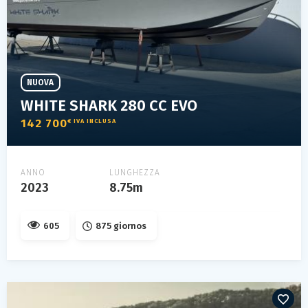
NUOVA
WHITE SHARK 280 CC EVO
142 700
€ IVA INCLUSA
ANNO
LUNGHEZZA
2023
8.75m
605
875 giornos