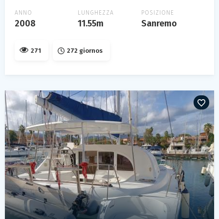
ANNO
LUNGHEZZA
POSIZIONE
2008
11.55m
Sanremo
271
272 giornos