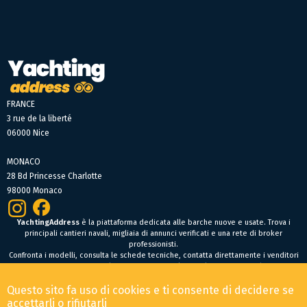
FRANCE
3 rue de la liberté
06000 Nice
MONACO
28 Bd Princesse Charlotte
98000 Monaco
YachtingAddress
è la piattaforma dedicata alle barche nuove e usate. Trova i
principali cantieri navali, migliaia di annunci verificati e una rete di broker
professionisti.
Confronta i modelli, consulta le schede tecniche, contatta direttamente i venditori
oppure fai un’offerta online per trovare facilmente la tua prossima barca.
Barche nuove
Questo sito fa uso di cookies e ti consente di decidere se
Condizioni Generali di Vendita
-
Menzioni legali
accettarli o rifiutarli