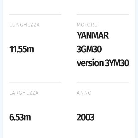
LUNGHEZZA
MOTORE
YANMAR
11.55m
3GM30
version 3YM30
LARGHEZZA
ANNO
6.53m
2003