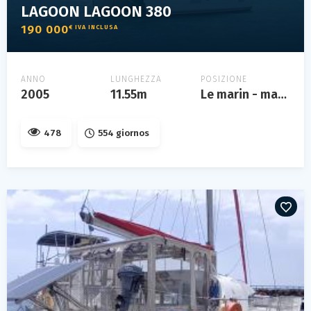
LAGOON LAGOON 380
190 000
€ IVA INCLUSA
ANNO
LUNGHEZZA
POSIZIONE
2005
11.55m
Le marin - martinique
478
554 giornos