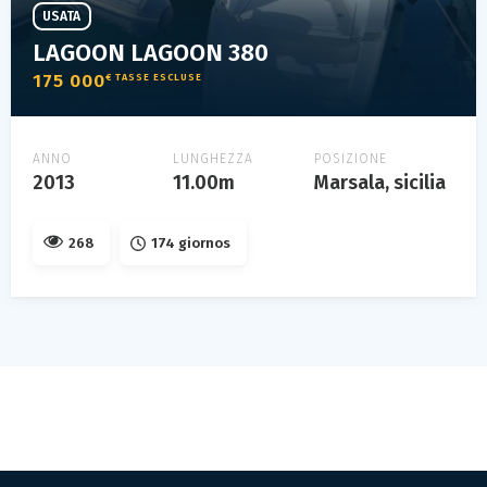
USATA
LAGOON LAGOON 380
175 000
€ TASSE ESCLUSE
ANNO
LUNGHEZZA
POSIZIONE
2013
11.00m
Marsala, sicilia
268
174 giornos