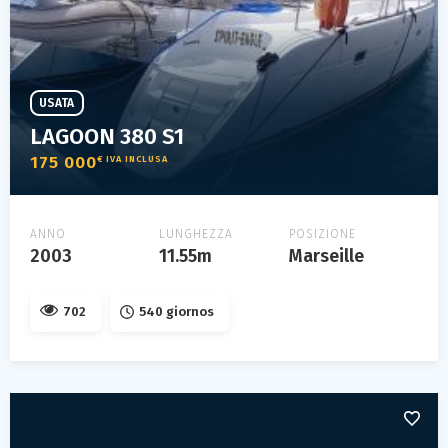
USATA
LAGOON 380 S1
175 000
€ IVA INCLUSA
ANNO
LUNGHEZZA
POSIZIONE
2003
11.55m
Marseille
702
540 giornos