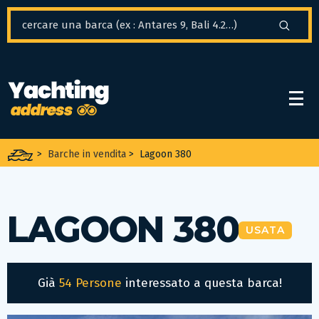
Pannello di gestione dei cookies
>
Barche in vendita
>
Lagoon 380
LAGOON 380
USATA
Già
54 Persone
interessato a questa barca!