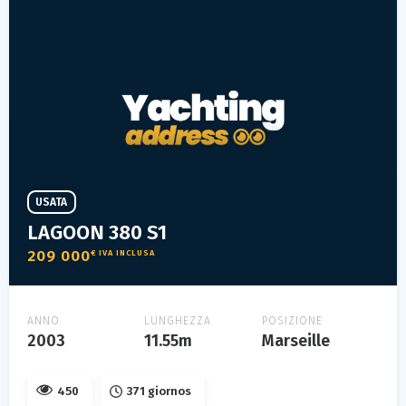
USATA
LAGOON 380 S1
209 000
€ IVA INCLUSA
ANNO
LUNGHEZZA
POSIZIONE
2003
11.55m
Marseille
450
371 giornos