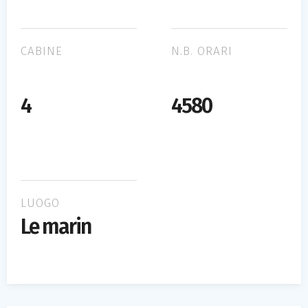
CABINE
N.B. ORARI
4
4580
LUOGO
Le marin