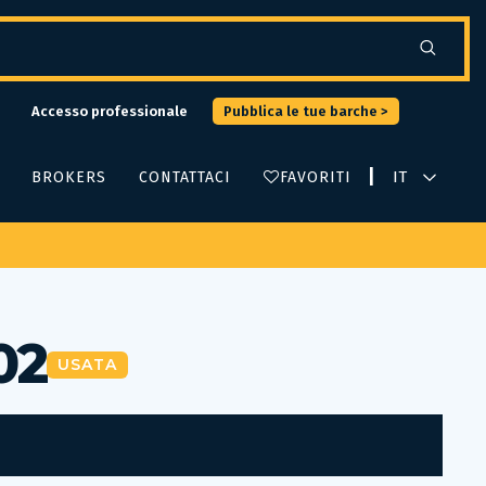
Accesso professionale
Pubblica le tue barche >
|
BROKERS
CONTATTACI
FAVORITI
02
USATA