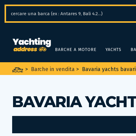
Pannello di gestione dei cookies
BARCHE A MOTORE
YACHTS
BA
>
Barche in vendita
>
Bavaria yachts bavar
BAVARIA YACHT