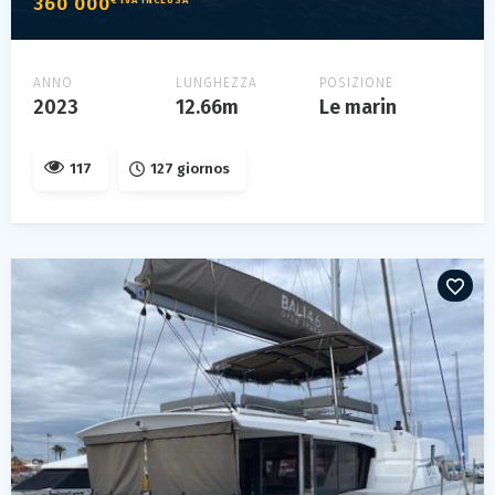
360 000
ANNO
LUNGHEZZA
POSIZIONE
2023
12.66m
Le marin
117
127 giornos