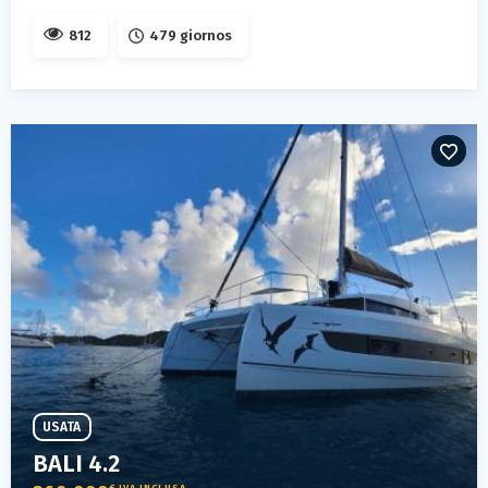
812
479 giornos
USATA
BALI 4.2
€ IVA INCLUSA