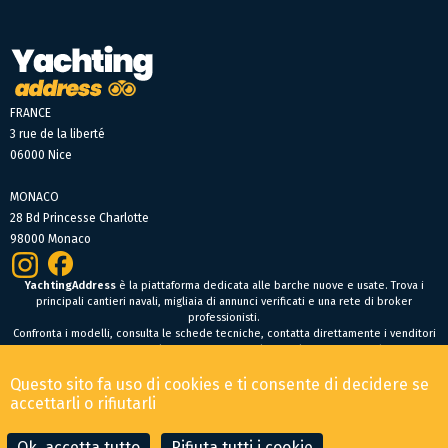
FRANCE
3 rue de la liberté
06000 Nice
MONACO
28 Bd Princesse Charlotte
98000 Monaco
YachtingAddress
è la piattaforma dedicata alle barche nuove e usate. Trova i
principali cantieri navali, migliaia di annunci verificati e una rete di broker
professionisti.
Confronta i modelli, consulta le schede tecniche, contatta direttamente i venditori
oppure fai un’offerta online per trovare facilmente la tua prossima barca.
Barche nuove
Questo sito fa uso di cookies e ti consente di decidere se
Condizioni Generali di Vendita
-
Menzioni legali
accettarli o rifiutarli
© 2026 YachtingAddress.com
Ok, accetta tutto
Rifiuta tutti i cookie