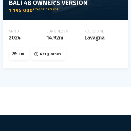
BALI 48 OWNER'S VERSION
1 195 000
€ TASSE ESCLUSE
ANNO
LUNGHEZZA
POSIZIONE
2024
14.92m
Lavagna
330
671 giornos