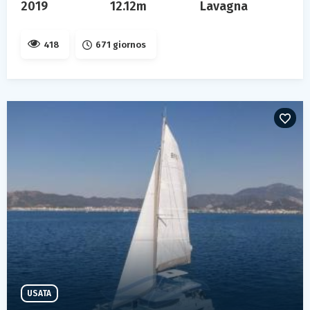
2019
12.12m
Lavagna
418
671 giornos
USATA