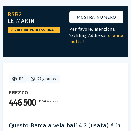
RSB2
MOSTRA NUMERO
LE MARIN
Per favore, menziona
VENDITORE PROFESSIONALE
Yachting Address,
ci aiuta
molto !
113
127 giornos
PREZZO
446 500
€ IVA inclusa
Questo Barca a vela bali 4.2 (usata) è in