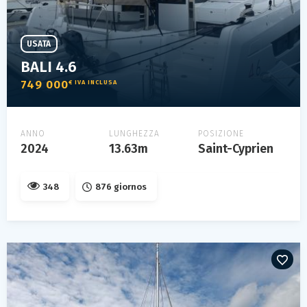
USATA
BALI 4.6
749 000
€ IVA INCLUSA
ANNO
LUNGHEZZA
POSIZIONE
2024
13.63m
Saint-Cyprien
348
876 giornos