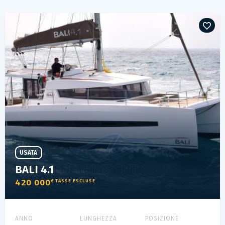
USATA
BALI 4.1
420 000
€ TASSE ESCLUSE
ANNO
LUNGHEZZA
POSIZIONE