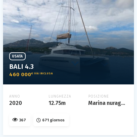
USATA
BALI 4.3
460 000
€ IVA INCLUSA
ANNO
LUNGHEZZA
POSIZIONE
2020
12.75m
Marina nuraghe porto rotondo
367
671 giornos