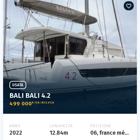
USATA
BALI BALI 4.2
499 000
€ IVA INCLUSA
ANNO
LUNGHEZZA
POSIZIONE
2022
12.84m
06, france méditerranée