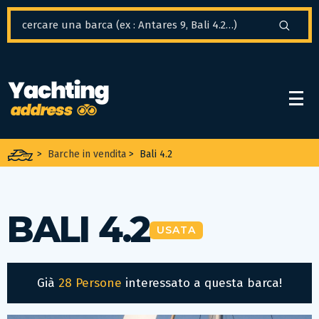
Pannello di gestione dei cookies
>
Barche in vendita
>
Bali 4.2
BALI 4.2
USATA
Già
28 Persone
interessato a questa barca!