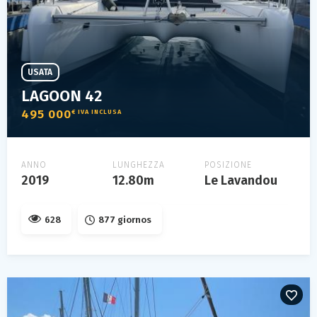
USATA
LAGOON 42
495 000
€ IVA INCLUSA
ANNO
LUNGHEZZA
POSIZIONE
2019
12.80m
Le Lavandou
628
877 giornos