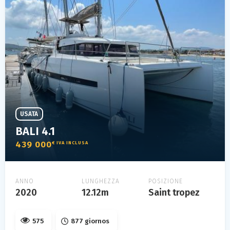
USATA
BALI 4.1
439 000
€ IVA INCLUSA
ANNO
LUNGHEZZA
POSIZIONE
2020
12.12m
Saint tropez
575
877 giornos