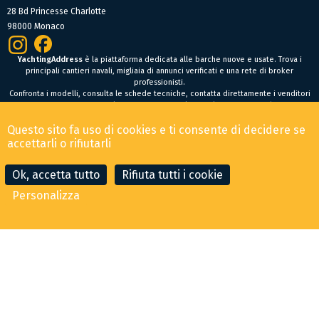
28 Bd Princesse Charlotte
98000 Monaco
YachtingAddress
è la piattaforma dedicata alle barche nuove e usate. Trova i
principali cantieri navali, migliaia di annunci verificati e una rete di broker
professionisti.
Confronta i modelli, consulta le schede tecniche, contatta direttamente i venditori
oppure fai un’offerta online per trovare facilmente la tua prossima barca.
Barche nuove
Questo sito fa uso di cookies e ti consente di decidere se
Condizioni Generali di Vendita
-
Menzioni legali
accettarli o rifiutarli
© 2026 YachtingAddress.com
Ok, accetta tutto
Rifiuta tutti i cookie
Personalizza
CONTATTA IL BROKER
FAI UN'OFFERTA