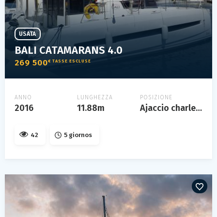
USATA
BALI CATAMARANS 4.0
269 500
€ TASSE ESCLUSE
ANNO
LUNGHEZZA
POSIZIONE
2016
11.88m
Ajaccio charles ornano
42
5 giornos