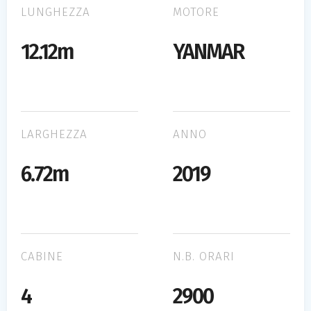
LUNGHEZZA
MOTORE
12.12m
YANMAR
LARGHEZZA
ANNO
6.72m
2019
CABINE
N.B. ORARI
4
2900