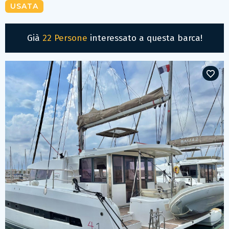
USATA
Già
22 Persone
interessato a questa barca!