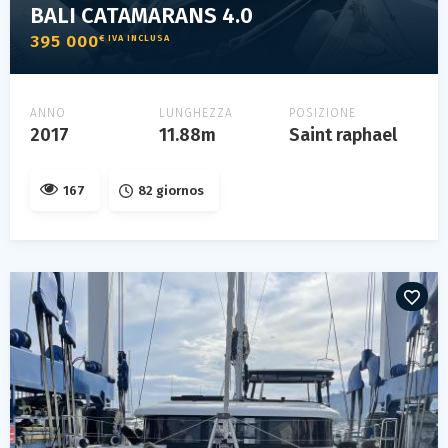
BALI CATAMARANS 4.0
395 000
€ IVA INCLUSA
ANNO
LUNGHEZZA
POSIZIONE
2017
11.88m
Saint raphael
167
82 giornos