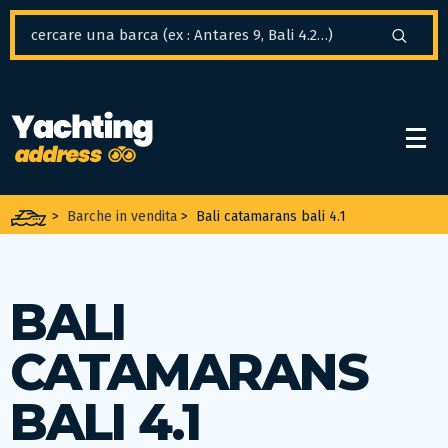
Pannello di gestione dei cookies
>
Barche in vendita
>
Bali catamarans bali 4.1
BALI
CATAMARANS
BALI 4.1