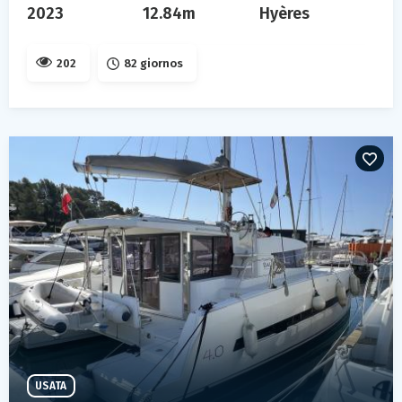
2023
12.84m
Hyères
202
82 giornos
USATA