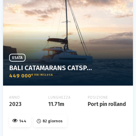
USATA
BALI CATAMARANS CATSPACE
449 000
€ IVA INCLUSA
ANNO
LUNGHEZZA
POSIZIONE
2023
11.71m
Port pin rolland
144
82 giornos