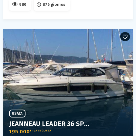
980
876 giornos
USATA
JEANNEAU LEADER 36 SPORT TOP
195 000
€ IVA INCLUSA