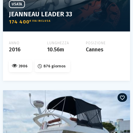
USATA
JEANNEAU LEADER 33
174 400
€ IVA INCLUSA
ANNO
LUNGHEZZA
POSIZIONE
2016
10.56m
Cannes
3906
876 giornos