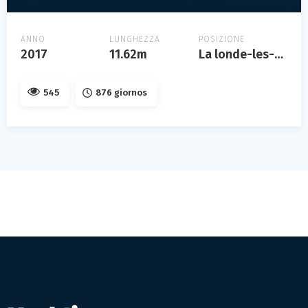
ANNO
LUNGHEZZA
POSIZIONE
2017
11.62m
La londe-les-maures, la londe-les-maures, france
545
876 giornos