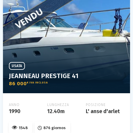
USATA
JEANNEAU PRESTIGE 41
86 000
€ IVA INCLUSA
ANNO
LUNGHEZZA
POSIZIONE
1990
12.40m
L' anse d'arlet
1548
876 giornos