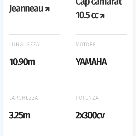
Cap camarat
Jeanneau
10.5 cc
LUNGHEZZA
MOTORE
10.90m
YAMAHA
LARGHEZZA
POTENZA
3.25m
2x300cv