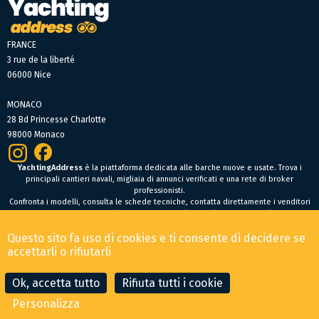
FRANCE
3 rue de la liberté
06000 Nice
MONACO
28 Bd Princesse Charlotte
98000 Monaco
YachtingAddress
è la piattaforma dedicata alle barche nuove e usate. Trova i
principali cantieri navali, migliaia di annunci verificati e una rete di broker
professionisti.
Confronta i modelli, consulta le schede tecniche, contatta direttamente i venditori
oppure fai un’offerta online per trovare facilmente la tua prossima barca.
Barche nuove
Questo sito fa uso di cookies e ti consente di decidere se
Condizioni Generali di Vendita
-
Menzioni legali
accettarli o rifiutarli
© 2026 YachtingAddress.com
Ok, accetta tutto
Rifiuta tutti i cookie
Personalizza
CONTATTA IL BROKER
FAI UN'OFFERTA