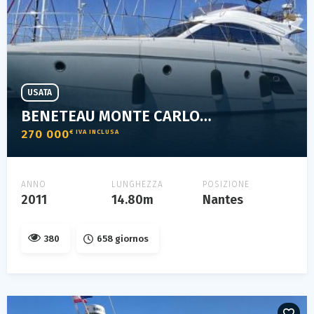
USATA
BENETEAU MONTE CARLO 47 FLY
270 000
€ IVA INCLUSA
ANNO
LUNGHEZZA
POSIZIONE
2011
14.80m
Nantes
380
658 giornos