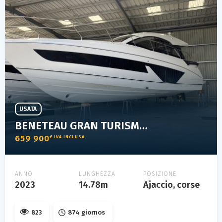
USATA
BENETEAU GRAN TURISMO 45
659 900
€ IVA INCLUSA
ANNO
LUNGHEZZA
POSIZIONE
2023
14.78m
Ajaccio, corse
823
874 giornos