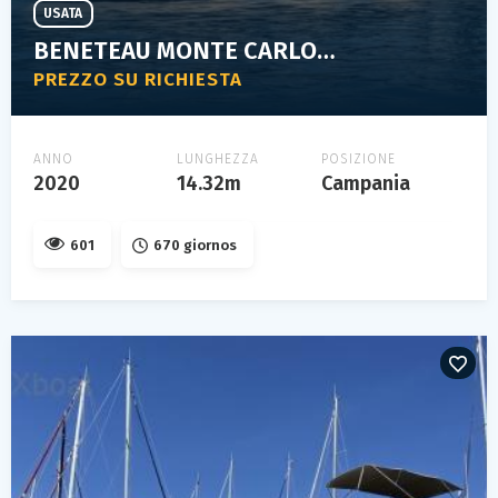
USATA
BENETEAU MONTE CARLO 52
PREZZO SU RICHIESTA
ANNO
LUNGHEZZA
POSIZIONE
2020
14.32m
Campania
601
670 giornos