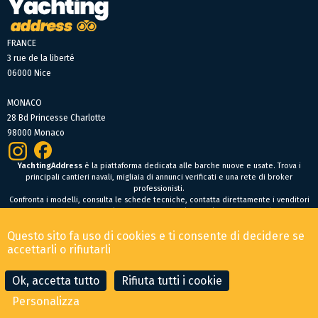
FRANCE
3 rue de la liberté
06000 Nice
MONACO
28 Bd Princesse Charlotte
98000 Monaco
YachtingAddress
è la piattaforma dedicata alle barche nuove e usate. Trova i
principali cantieri navali, migliaia di annunci verificati e una rete di broker
professionisti.
Confronta i modelli, consulta le schede tecniche, contatta direttamente i venditori
oppure fai un’offerta online per trovare facilmente la tua prossima barca.
Barche nuove
Questo sito fa uso di cookies e ti consente di decidere se
Condizioni Generali di Vendita
-
Menzioni legali
accettarli o rifiutarli
© 2026 YachtingAddress.com
Ok, accetta tutto
Rifiuta tutti i cookie
Personalizza
CONTATTA IL BROKER
FAI UN'OFFERTA