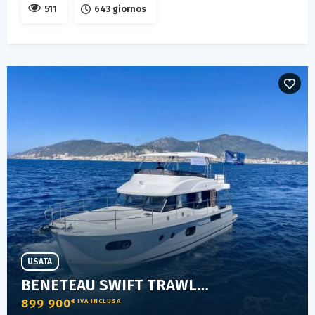
511
643 giornos
USATA
BENETEAU SWIFT TRAWLER 48
899 900
€ IVA INCLUSA