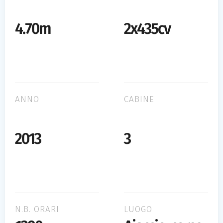
4.70m
2x435cv
ANNO
CABINE
2013
3
N.B. ORARI
LUOGO