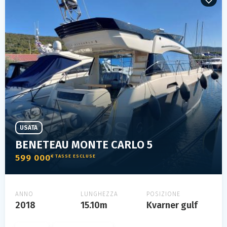
USATA
BENETEAU MONTE CARLO 5
599 000
€ TASSE ESCLUSE
ANNO
LUNGHEZZA
POSIZIONE
2018
15.10m
Kvarner gulf