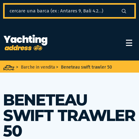
Pannello di gestione dei cookies
>
Barche in vendita
>
Beneteau swift trawler 50
BENETEAU
SWIFT TRAWLER
50