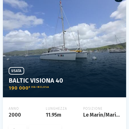
USATA
BALTIC VISIONA 40
190 000
€ IVA INCLUSA
ANNO
LUNGHEZZA
POSIZIONE
2000
11.95m
Le Marin/Marinique