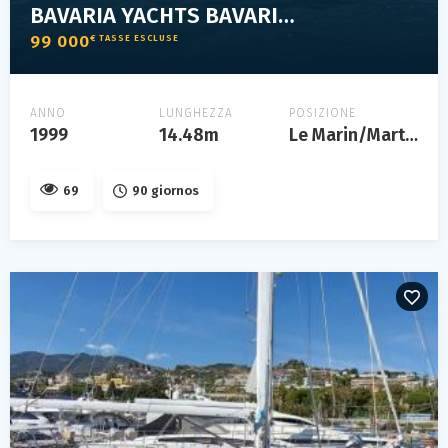
BAVARIA YACHTS BAVARIA 46
99 000
€ TASSE ESCLUSE
ANNO
LUNGHEZZA
POSIZIONE
1999
14.48m
Le Marin/Martinique
69
90 giornos