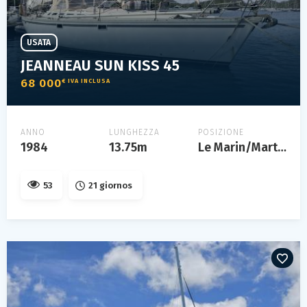
USATA
JEANNEAU SUN KISS 45
68 000
€ IVA INCLUSA
ANNO
LUNGHEZZA
POSIZIONE
1984
13.75m
Le Marin/Martinique
53
21 giornos