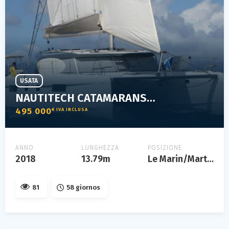
USATA
NAUTITECH CATAMARANS 46 OPEN
495 000
€ IVA INCLUSA
ANNO
LUNGHEZZA
POSIZIONE
2018
13.79m
Le Marin/Martinique
81
58 giornos