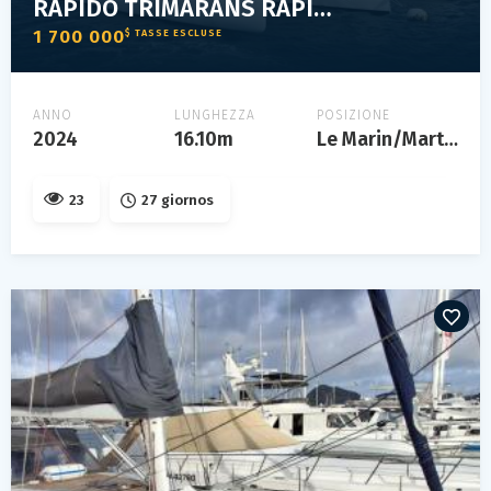
RAPIDO TRIMARANS RAPIDO 53XS
1 700 000
$ TASSE ESCLUSE
ANNO
LUNGHEZZA
POSIZIONE
2024
16.10m
Le Marin/Martinique
23
27 giornos