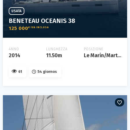
USATA
BENETEAU OCEANIS 38
125 000
€ IVA INCLUSA
ANNO
LUNGHEZZA
POSIZIONE
2014
11.50m
Le Marin/Martinique
61
54 giornos