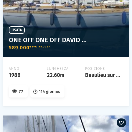
USATA
ONE OFF ONE OFF DAVID PEDRICK YACHT 22.60
589 000
€ IVA INCLUSA
ANNO
LUNGHEZZA
POSIZIONE
1986
22.60m
Beaulieu sur mer/France
77
114 giornos