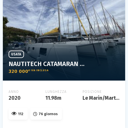
USATA
NAUTITECH CATAMARAN 40 OPEN
320 000
€ IVA INCLUSA
ANNO
LUNGHEZZA
POSIZIONE
2020
11.98m
Le Marin/Martinique
112
76 giornos