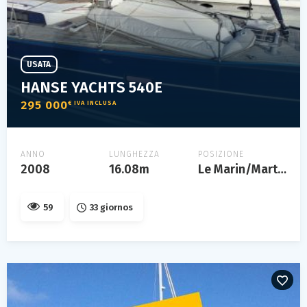
USATA
HANSE YACHTS 540E
295 000
€ IVA INCLUSA
ANNO
LUNGHEZZA
POSIZIONE
2008
16.08m
Le Marin/Martinique
59
33 giornos