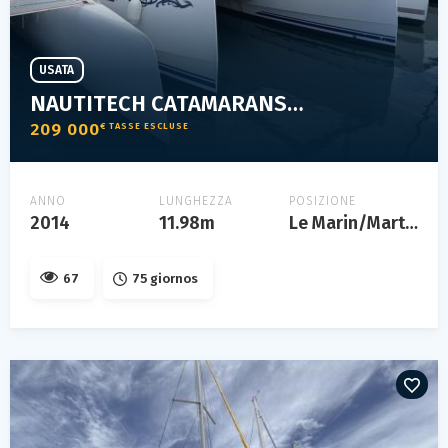
USATA
NAUTITECH CATAMARANS NAUTITECH 40 OPEN
209 000
€ TASSE ESCLUSE
ANNO
LUNGHEZZA
POSIZIONE
2014
11.98m
Le Marin/Martinique
67
75 giornos