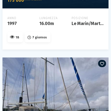
175 000
ANNO
LUNGHEZZA
POSIZIONE
1997
16.00m
Le Marin/Martinique
18
7 giornos