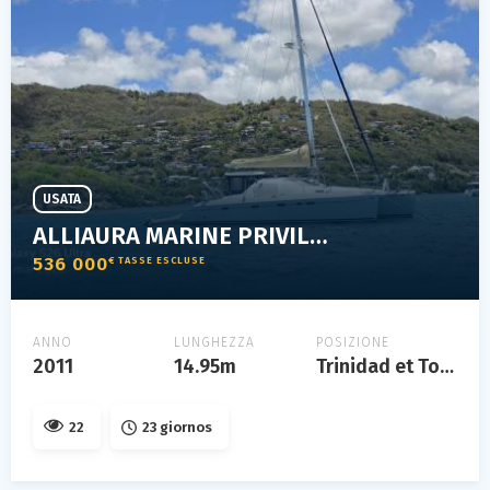
USATA
ALLIAURA MARINE PRIVILEGE 495
536 000
€ TASSE ESCLUSE
ANNO
LUNGHEZZA
POSIZIONE
2011
14.95m
Trinidad et Tobago
22
23 giornos