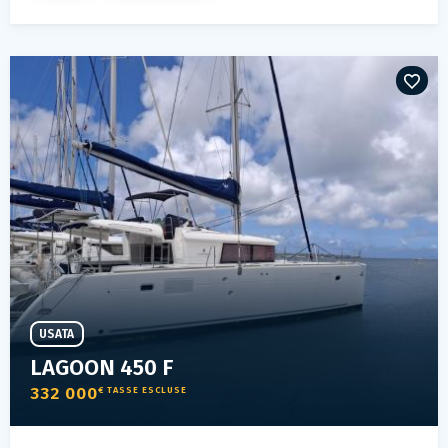
USATA
LAGOON 450 F
332 000
€ TASSE ESCLUSE