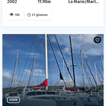
2002
11.90m
Le Marin/Martinique
153
27 giornos
USATA