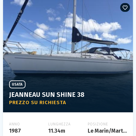
USATA
JEANNEAU SUN SHINE 38
PREZZO SU RICHIESTA
ANNO
LUNGHEZZA
POSIZIONE
1987
11.34m
Le Marin/Martinique