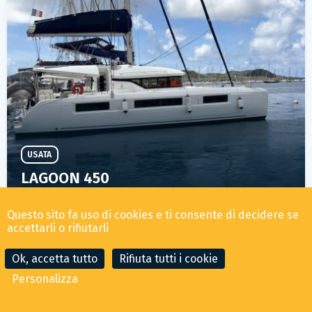
USATA
LAGOON 450
495 000
€ TASSE ESCLUSE
Questo sito fa uso di cookies e ti consente di decidere se
accettarli o rifiutarli
ANNO
LUNGHEZZA
POSIZIONE
Ok, accetta tutto
Rifiuta tutti i cookie
2018
14.75m
Le Marin/Martinique
Personalizza
123
118 giornos