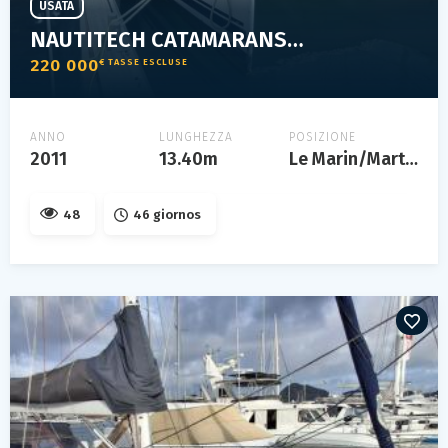
USATA
NAUTITECH CATAMARANS 442
220 000
€ TASSE ESCLUSE
ANNO
LUNGHEZZA
POSIZIONE
2011
13.40m
Le Marin/Martinique
48
46 giornos