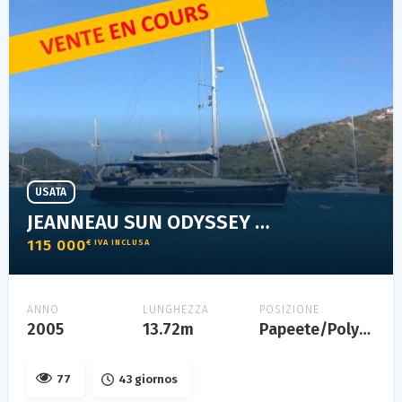
USATA
JEANNEAU SUN ODYSSEY 45
115 000
€ IVA INCLUSA
ANNO
LUNGHEZZA
POSIZIONE
2005
13.72m
Papeete/Polynésie Française
77
43 giornos