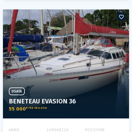
USATA
BENETEAU EVASION 36
55 000
€ IVA INCLUSA
ANNO
LUNGHEZZA
POSIZIONE