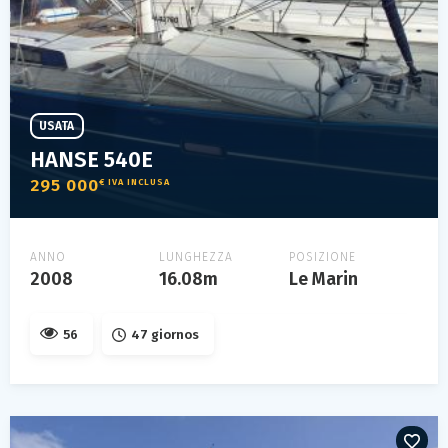
USATA
HANSE 540E
295 000
€ IVA INCLUSA
ANNO
LUNGHEZZA
POSIZIONE
2008
16.08m
Le Marin
56
47 giornos