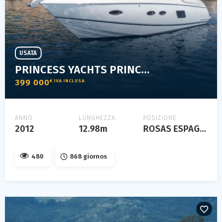
USATA
PRINCESS YACHTS PRINCESS 39
399 000
€ IVA INCLUSA
ANNO
LUNGHEZZA
POSIZIONE
2012
12.98m
ROSAS ESPAGNE
480
868 giornos