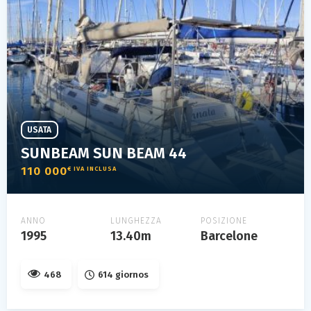
USATA
SUNBEAM SUN BEAM 44
110 000
€ IVA INCLUSA
ANNO
LUNGHEZZA
POSIZIONE
1995
13.40m
Barcelone
468
614 giornos