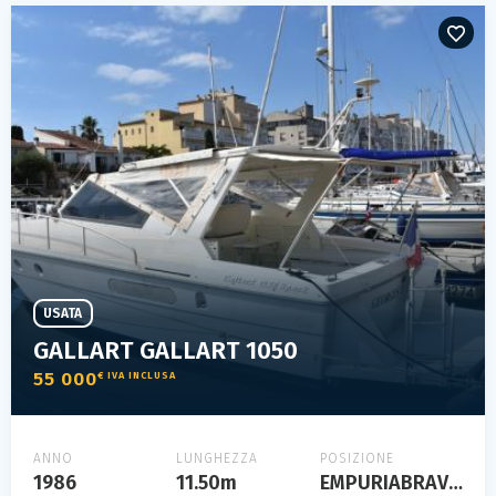
USATA
GALLART GALLART 1050
55 000
€ IVA INCLUSA
ANNO
LUNGHEZZA
POSIZIONE
1986
11.50m
EMPURIABRAVA ESPAGNE