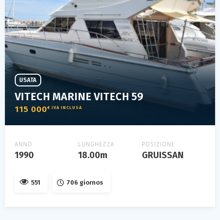
USATA
VITECH MARINE VITECH 59
115 000
€ IVA INCLUSA
ANNO
LUNGHEZZA
POSIZIONE
1990
18.00m
GRUISSAN
551
706 giornos