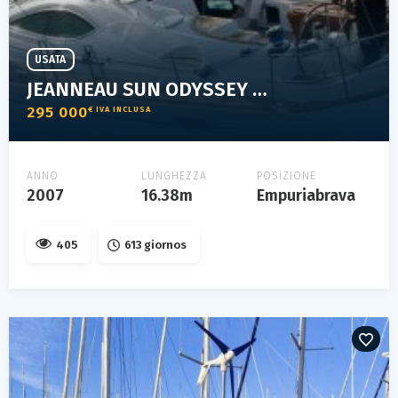
USATA
JEANNEAU SUN ODYSSEY 54 DS
295 000
€ IVA INCLUSA
ANNO
LUNGHEZZA
POSIZIONE
2007
16.38m
Empuriabrava
405
613 giornos