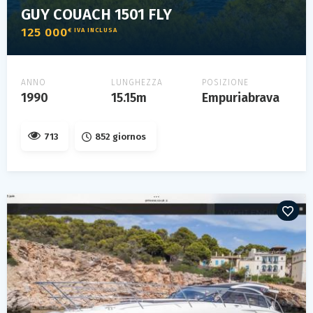
GUY COUACH 1501 FLY
125 000
€ IVA INCLUSA
ANNO
LUNGHEZZA
POSIZIONE
1990
15.15m
Empuriabrava
713
852 giornos