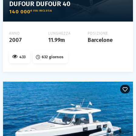
DUFOUR DUFOUR 40
140 000
€ IVA INCLUSA
ANNO
LUNGHEZZA
POSIZIONE
2007
11.99m
Barcelone
433
632 giornos