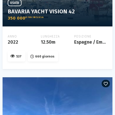
USATA
BAVARIA YACHT VISION 42
350 000
€ IVA INCLUSA
ANNO
LUNGHEZZA
POSIZIONE
2022
12.50m
Espagne / Empuriabrava
537
660 giornos