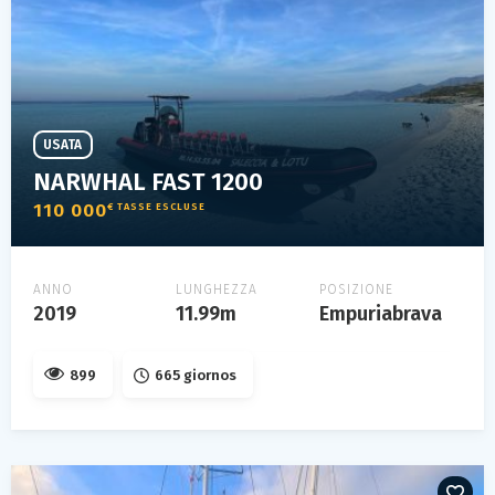
USATA
NARWHAL FAST 1200
110 000
€ TASSE ESCLUSE
ANNO
LUNGHEZZA
POSIZIONE
2019
11.99m
Empuriabrava
899
665 giornos