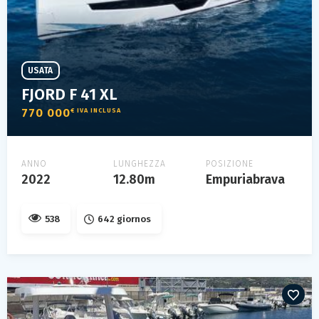
USATA
FJORD F 41 XL
770 000
€ IVA INCLUSA
ANNO
LUNGHEZZA
POSIZIONE
2022
12.80m
Empuriabrava
538
642 giornos