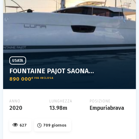
USATA
FOUNTAINE PAJOT SAONA 47
890 000
€ IVA INCLUSA
ANNO
LUNGHEZZA
POSIZIONE
2020
13.98m
Empuriabrava
627
709 giornos