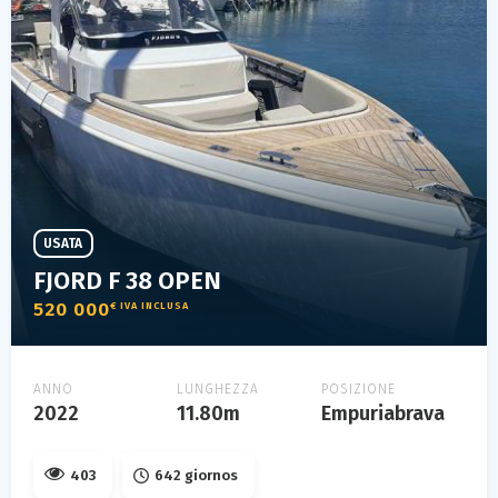
USATA
FJORD F 38 OPEN
520 000
€ IVA INCLUSA
ANNO
LUNGHEZZA
POSIZIONE
2022
11.80m
Empuriabrava
403
642 giornos