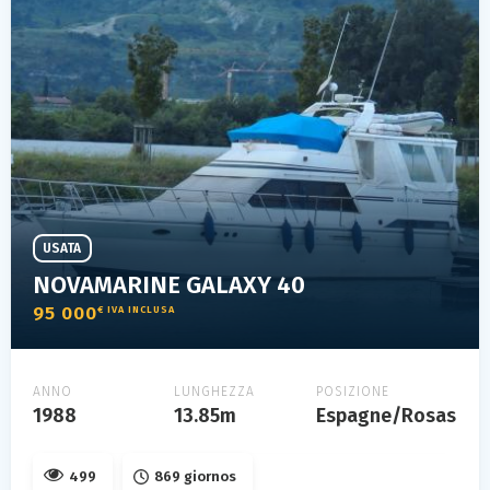
USATA
NOVAMARINE GALAXY 40
95 000
€ IVA INCLUSA
ANNO
LUNGHEZZA
POSIZIONE
1988
13.85m
Espagne/Rosas
499
869 giornos