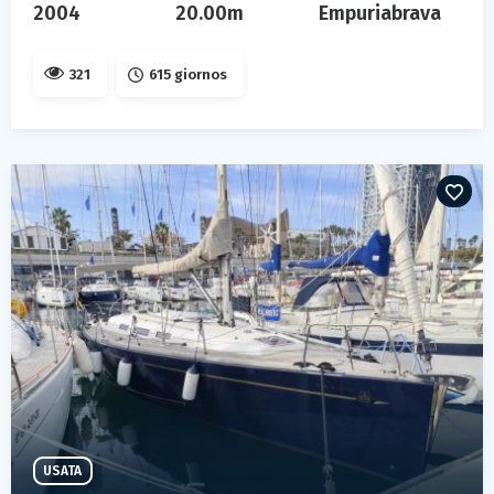
2004
20.00m
Empuriabrava
321
615 giornos
USATA