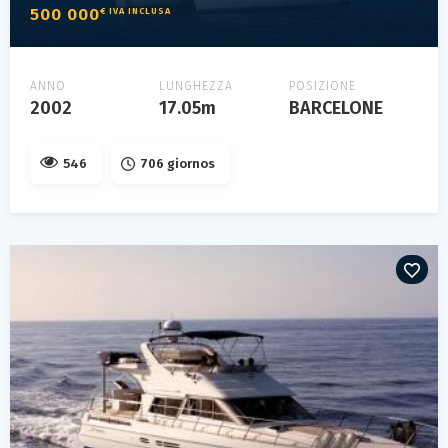
500 000
€ IVA INCLUSA
ANNO
LUNGHEZZA
POSIZIONE
2002
17.05m
BARCELONE
546
706 giornos