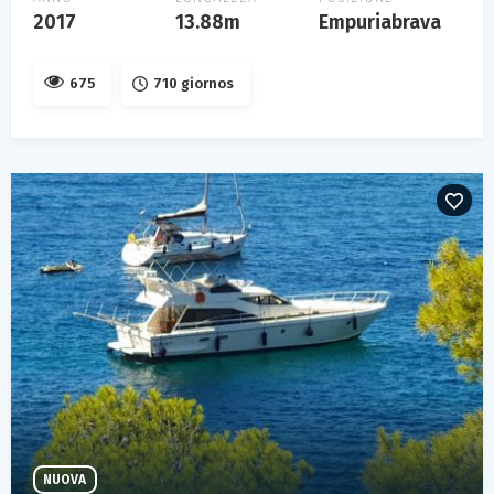
2017
13.88m
Empuriabrava
675
710 giornos
NUOVA