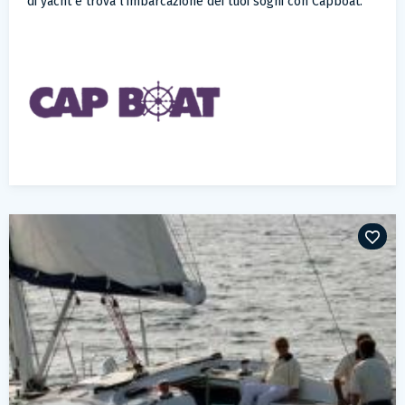
di yacht e trova l'imbarcazione dei tuoi sogni con Capboat.