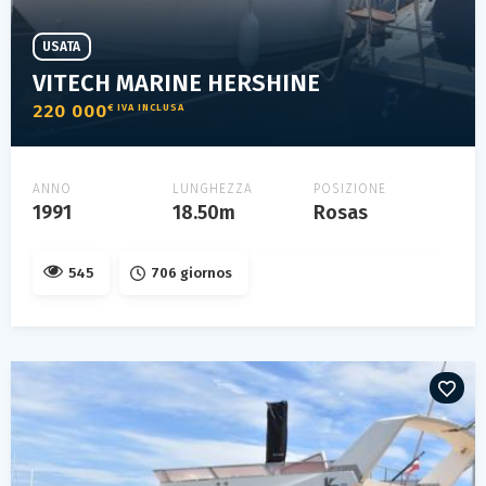
USATA
VITECH MARINE HERSHINE
220 000
€ IVA INCLUSA
ANNO
LUNGHEZZA
POSIZIONE
1991
18.50m
Rosas
545
706 giornos