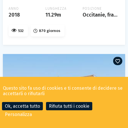
ANNO
LUNGHEZZA
POSIZIONE
2018
11.29m
Occitanie, france
532
870 giornos
Questo sito fa uso di cookies e ti consente di decidere se
accettarli o rifiutarli
Ok, accetta tutto
Rifiuta tutti i cookie
Personalizza