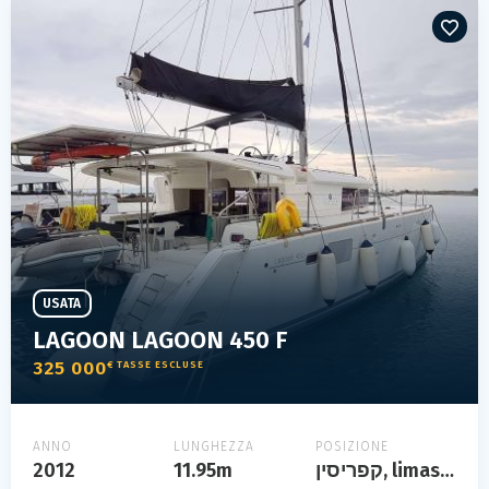
USATA
LAGOON LAGOON 450 F
325 000
€ TASSE ESCLUSE
ANNO
LUNGHEZZA
POSIZIONE
2012
11.95m
קפריסין, limassol, chypre