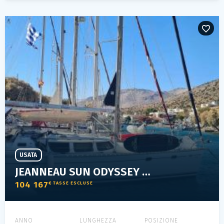
USATA
JEANNEAU SUN ODYSSEY 43 DS
104 167
€ TASSE ESCLUSE
ANNO
LUNGHEZZA
POSIZIONE