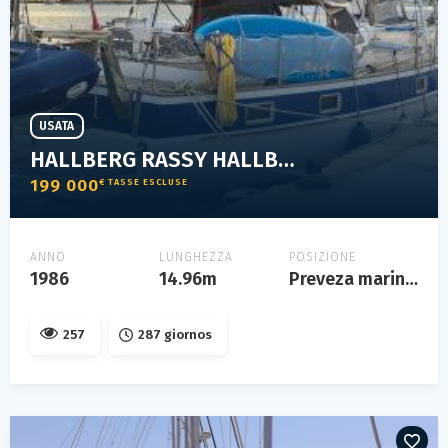
USATA
HALLBERG RASSY HALLBERG RASSY 49
199 000
€ TASSE ESCLUSE
ANNO
LUNGHEZZA
POSIZIONE
1986
14.96m
Preveza marina, preveza, grèce
257
287 giornos