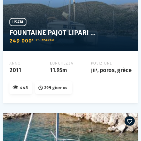
USATA
FOUNTAINE PAJOT LIPARI 41
249 000
€ IVA INCLUSA
ANNO
LUNGHEZZA
POSIZIONE
2011
11.95m
יוון, poros, grèce
445
399 giornos