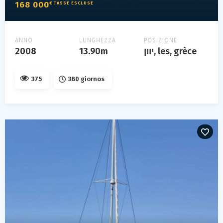
168 000
€ TASSE ESCLUSE
ANNO
LUNGHEZZA
POSIZIONE
2008
13.90m
יוון, les, grèce
375
380 giornos