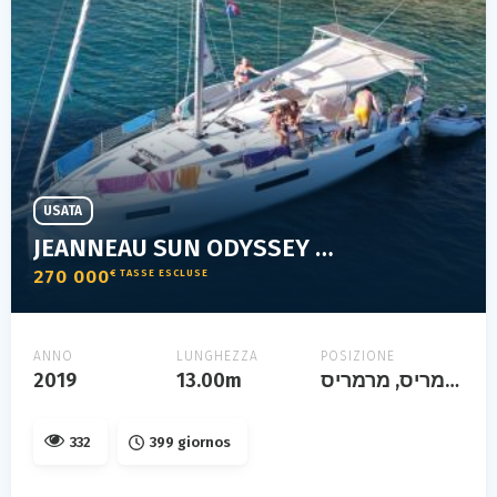
USATA
JEANNEAU SUN ODYSSEY 440
270 000
€ TASSE ESCLUSE
ANNO
LUNGHEZZA
POSIZIONE
2019
13.00m
מרמריס, מרמריס, turquie
332
399 giornos