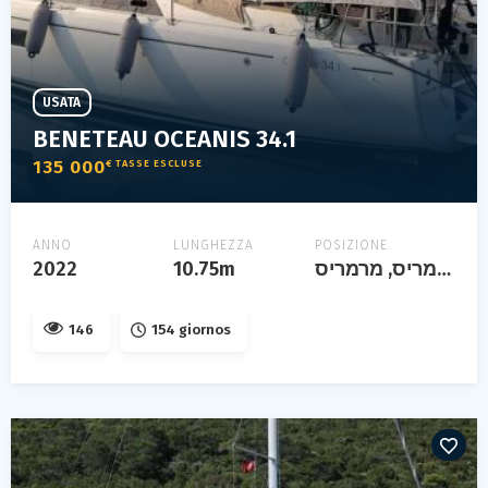
USATA
BENETEAU OCEANIS 34.1
135 000
€ TASSE ESCLUSE
ANNO
LUNGHEZZA
POSIZIONE
2022
10.75m
מרמריס, מרמריס, turquie
146
154 giornos