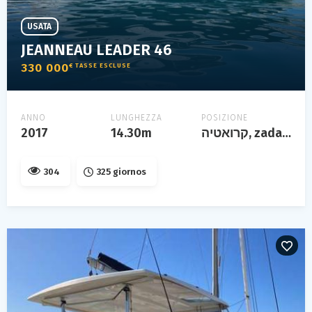
USATA
JEANNEAU LEADER 46
330 000
€ TASSE ESCLUSE
ANNO
LUNGHEZZA
POSIZIONE
2017
14.30m
קרואטיה, zadar, croatie
304
325 giornos