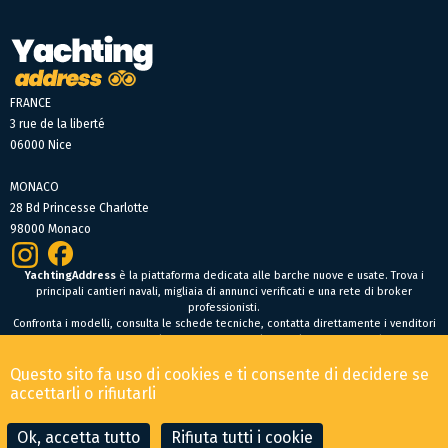
FRANCE
3 rue de la liberté
06000 Nice
MONACO
28 Bd Princesse Charlotte
98000 Monaco
YachtingAddress
è la piattaforma dedicata alle barche nuove e usate. Trova i
principali cantieri navali, migliaia di annunci verificati e una rete di broker
professionisti.
Confronta i modelli, consulta le schede tecniche, contatta direttamente i venditori
oppure fai un’offerta online per trovare facilmente la tua prossima barca.
Barche nuove
Questo sito fa uso di cookies e ti consente di decidere se
Condizioni Generali di Vendita
-
Menzioni legali
accettarli o rifiutarli
© 2026 YachtingAddress.com
Ok, accetta tutto
Rifiuta tutti i cookie