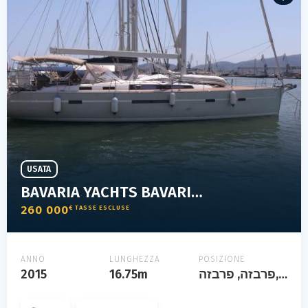
USATA
BAVARIA YACHTS BAVARIA 56 CRUISER
260 000
€ TASSE ESCLUSE
ANNO
LUNGHEZZA
POSIZIONE
2015
16.75m
פרבזה, פרבזה, grèce