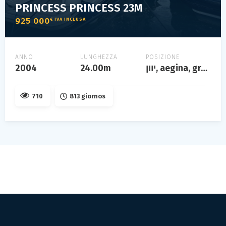
PRINCESS PRINCESS 23M
925 000
€ IVA INCLUSA
ANNO
LUNGHEZZA
POSIZIONE
2004
24.00m
יוון, aegina, grèce
710
813 giornos