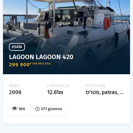
USATA
LAGOON LAGOON 420
299 900
€ IVA INCLUSA
ANNO
LUNGHEZZA
POSIZIONE
2006
12.61m
פטרס, patras, grèce
306
371 giornos