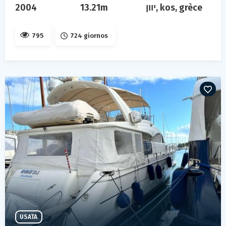
2004
13.21m
יוון, kos, grèce
795
724 giornos
USATA