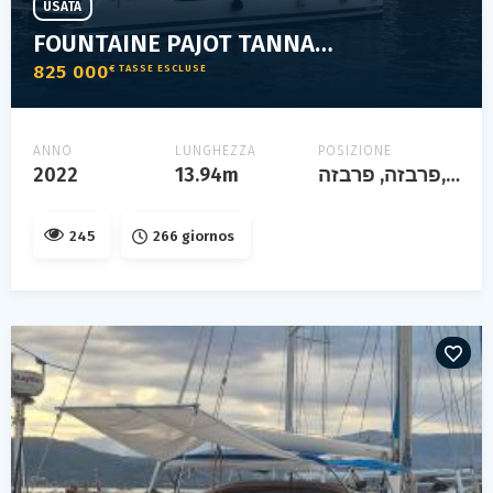
USATA
FOUNTAINE PAJOT TANNA 47
825 000
€ TASSE ESCLUSE
ANNO
LUNGHEZZA
POSIZIONE
2022
13.94m
פרבזה, פרבזה, grèce
245
266 giornos