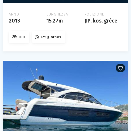
ANNO
LUNGHEZZA
POSIZIONE
2013
15.27m
יוון, kos, grèce
300
325 giornos