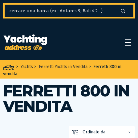
Pannello di gestione dei cookies
>
Yachts
>
Ferretti Yachts in Vendita
>
Ferretti 800 in
vendita
FERRETTI 800 IN
VENDITA