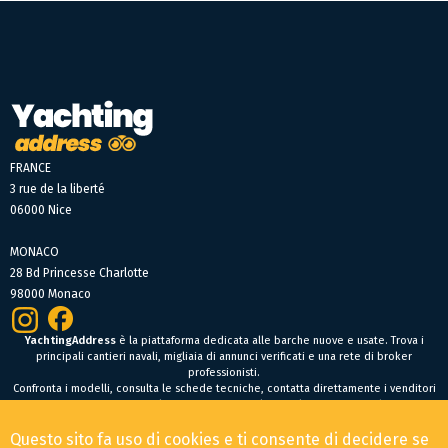
FRANCE
3 rue de la liberté
06000 Nice
MONACO
28 Bd Princesse Charlotte
98000 Monaco
YachtingAddress
è la piattaforma dedicata alle barche nuove e usate. Trova i
principali cantieri navali, migliaia di annunci verificati e una rete di broker
professionisti.
Confronta i modelli, consulta le schede tecniche, contatta direttamente i venditori
oppure fai un’offerta online per trovare facilmente la tua prossima barca.
Barche nuove
Questo sito fa uso di cookies e ti consente di decidere se
Condizioni Generali di Vendita
-
Menzioni legali