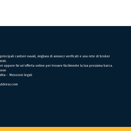
incipali cantieri navali, migliaia di annunci verificati e una rete di broker
isti.
ri oppure fai un’offerta online per trovare facilmente la tua prossima barca.
uove
dita
-
Menzioni legali
Address.com