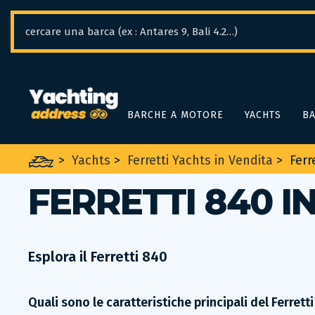
Pannello di gestione dei cookies
BARCHE A MOTORE
YACHTS
BA
>
Yachts
>
Ferretti Yachts in Vendita
>
Ferr
FERRETTI 840 I
Esplora il Ferretti 840
Quali sono le caratteristiche principali del Ferrett