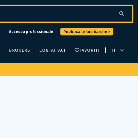
Accesso professionale
Pubblica le tue barche >
|
BROKERS
CONTATTACI
FAVORITI