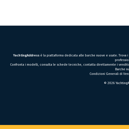
YachtingAddress
è la piattaforma dedicata alle barche nuove e usate. Trova i pr
profession
Confronta i modelli, consulta le schede tecniche, contatta direttamente i vendito
Barche n
Condizioni Generali di Ven
© 2026 Yachting