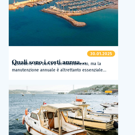
30.01.2025
Quali sono i costi annuali di manutenzione di una barca?
Possedere una barca è un investimento, ma la
manutenzione annuale è altrettanto essenziale....