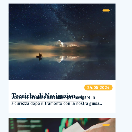
24.05.2024
Tecniche di Navigazione Notturna
Scopri le tecniche essenziali per navigare in
sicurezza dopo il tramonto con la nostra guida...