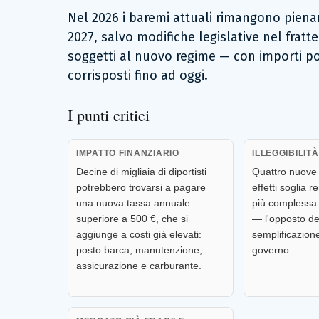
Nel 2026 i baremi attuali rimangono pienam
2027, salvo modifiche legislative nel fratt
soggetti al nuovo regime — con importi po
corrisposti fino ad oggi.
I punti critici
IMPATTO FINANZIARIO
ILLEGGIBILITÀ
Decine di migliaia di diportisti
Quattro nuove 
potrebbero trovarsi a pagare
effetti soglia 
una nuova tassa annuale
più complessa 
superiore a 500 €, che si
— l'opposto de
aggiunge a costi già elevati:
semplificazion
posto barca, manutenzione,
governo.
assicurazione e carburante.