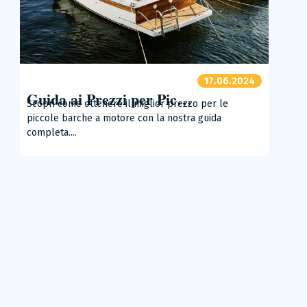
17.06.2024
Guida ai Prezzi per Piccole Imbarcazioni a Motore
Scopri come ottenere il miglior prezzo per le
piccole barche a motore con la nostra guida
completa....