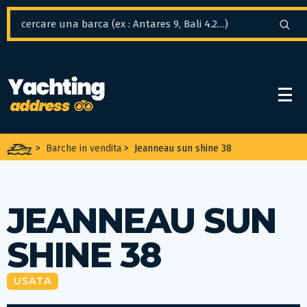
Pannello di gestione dei cookies
>
Barche in vendita
>
Jeanneau sun shine 38
JEANNEAU SUN
SHINE 38
USATA