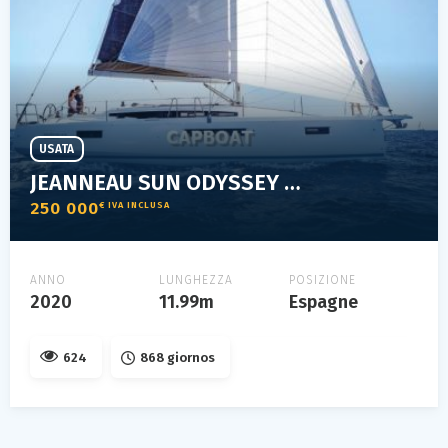
USATA
JEANNEAU SUN ODYSSEY 410
250 000
€ IVA INCLUSA
ANNO
LUNGHEZZA
POSIZIONE
2020
11.99m
Espagne
624
868 giornos