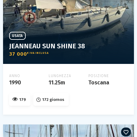
USATA
JEANNEAU SUN SHINE 38
37 000
€ IVA INCLUSA
ANNO
LUNGHEZZA
POSIZIONE
1990
11.25m
Toscana
179
172 giornos