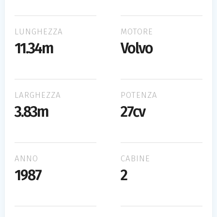
LUNGHEZZA
MOTORE
11.34m
Volvo
LARGHEZZA
POTENZA
3.83m
27cv
ANNO
CABINE
1987
2