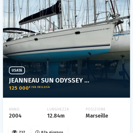
USATA
JEANNEAU SUN ODYSSEY 43 GTE
125 000
€ IVA INCLUSA
ANNO
LUNGHEZZA
POSIZIONE
2004
12.84m
Marseille
737
874 giornos