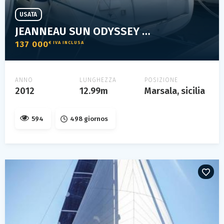
USATA
JEANNEAU SUN ODYSSEY 439
137 000
€ IVA INCLUSA
ANNO
LUNGHEZZA
POSIZIONE
2012
12.99m
Marsala, sicilia
594
498 giornos