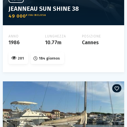
JEANNEAU SUN SHINE 38
49 000
€ IVA INCLUSA
ANNO
LUNGHEZZA
POSIZIONE
1986
10.77m
Cannes
201
184 giornos