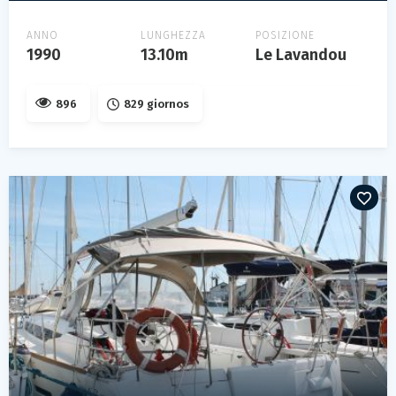
ANNO
LUNGHEZZA
POSIZIONE
1990
13.10m
Le Lavandou
896
829 giornos