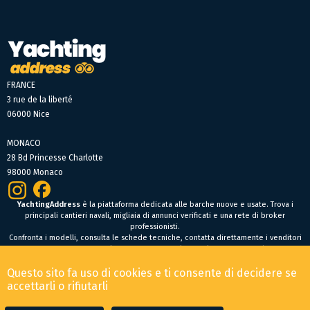
FRANCE
3 rue de la liberté
06000 Nice
MONACO
28 Bd Princesse Charlotte
98000 Monaco
YachtingAddress
è la piattaforma dedicata alle barche nuove e usate. Trova i
principali cantieri navali, migliaia di annunci verificati e una rete di broker
professionisti.
Confronta i modelli, consulta le schede tecniche, contatta direttamente i venditori
oppure fai un’offerta online per trovare facilmente la tua prossima barca.
Barche nuove
Questo sito fa uso di cookies e ti consente di decidere se
Condizioni Generali di Vendita
-
Menzioni legali
accettarli o rifiutarli
© 2026 YachtingAddress.com