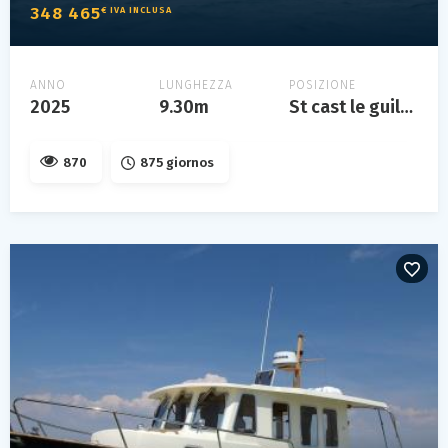
348 465
€ IVA INCLUSA
ANNO
LUNGHEZZA
POSIZIONE
2025
9.30m
St cast le guildo, bretagne, france
870
875 giornos