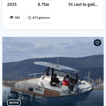
2025
8.75m
St cast le guildo
581
875 giornos
NUOVA