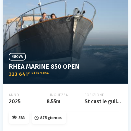
NUOVA
RHEA MARINE 850 OPEN
323 641
€ IVA INCLUSA
ANNO
LUNGHEZZA
POSIZIONE
2025
8.55m
St cast le guildo
583
875 giornos