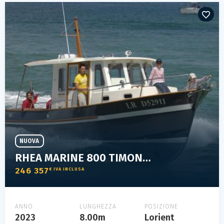
NUOVA
RHEA MARINE 800 TIMONIER
246 357
€ IVA INCLUSA
ANNO
LUNGHEZZA
POSIZIONE
2023
8.00m
Lorient