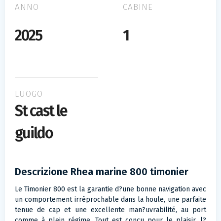
ANNO
CABINE
2025
1
LUOGO
St cast le
guildo
Descrizione Rhea marine 800 timonier
Le Timonier 800 est la garantie d?une bonne navigation avec
un comportement irréprochable dans la houle, une parfaite
tenue de cap et une excellente man?uvrabilité, au port
comme à plein régime. Tout est conçu pour le plaisir, l?