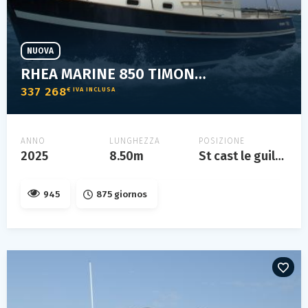
NUOVA
RHEA MARINE 850 TIMONIER
337 268
€ IVA INCLUSA
ANNO
LUNGHEZZA
POSIZIONE
2025
8.50m
St cast le guildo
945
875 giornos