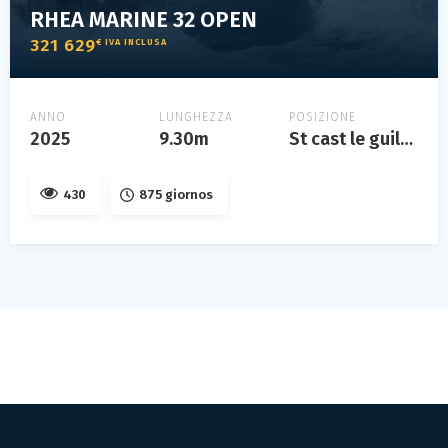
RHEA MARINE 32 OPEN
321 629
€ IVA INCLUSA
ANNO
LUNGHEZZA
POSIZIONE
2025
9.30m
St cast le guildo, bretagne, france
430
875 giornos