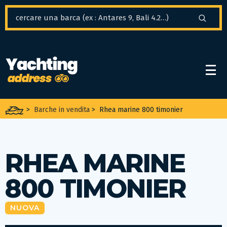
Pannello di gestione dei cookies
>
Barche in vendita
>
Rhea marine 800 timonier
RHEA MARINE
800 TIMONIER
NUOVA