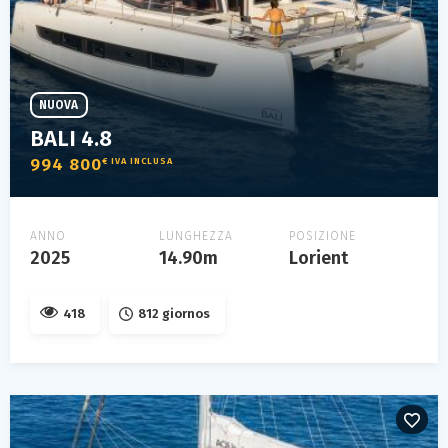
NUOVA
BALI 4.8
994 800
€ IVA INCLUSA
ANNO
LUNGHEZZA
POSIZIONE
2025
14.90m
Lorient
418
812 giornos