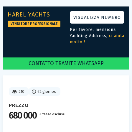
HAREL YACHTS
VISUALIZZA NUMERO
VENDITORE PROFESSIONALE
Per favore, menziona
Yachting Address,
ci aiuta
molto !
CONTATTO TRAMITE WHATSAPP
210
42 giornos
PREZZO
680 000
€ tasse escluse