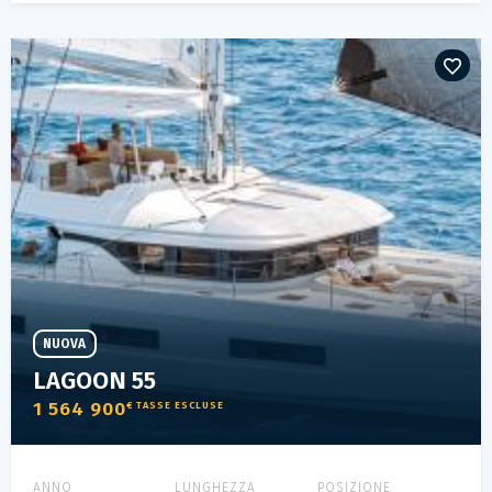
NUOVA
LAGOON 55
1 564 900
€ TASSE ESCLUSE
ANNO
LUNGHEZZA
POSIZIONE