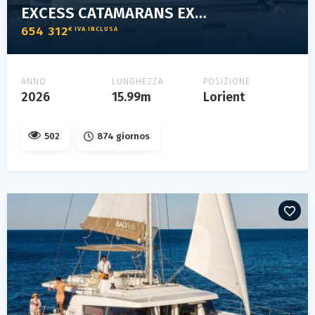
EXCESS CATAMARANS EXCESS 14
654 312
€ IVA INCLUSA
ANNO
LUNGHEZZA
POSIZIONE
2026
15.99m
Lorient
502
874 giornos