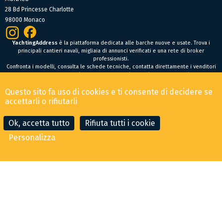
28 Bd Princesse Charlotte
98000 Monaco
YachtingAddress
è la piattaforma dedicata alle barche nuove e usate. Trova i
principali cantieri navali, migliaia di annunci verificati e una rete di broker
professionisti.
Confronta i modelli, consulta le schede tecniche, contatta direttamente i venditori
oppure fai un’offerta online per trovare facilmente la tua prossima barca.
Barche nuove
Questo sito fa uso di cookies e ti consente di decidere se
Condizioni Generali di Vendita
-
Menzioni legali
accettarli o rifiutarli
© 2026 YachtingAddress.com
Ok, accetta tutto
Rifiuta tutti i cookie
Personalizza
CONTATTA IL BROKER
FAI UN'OFFERTA