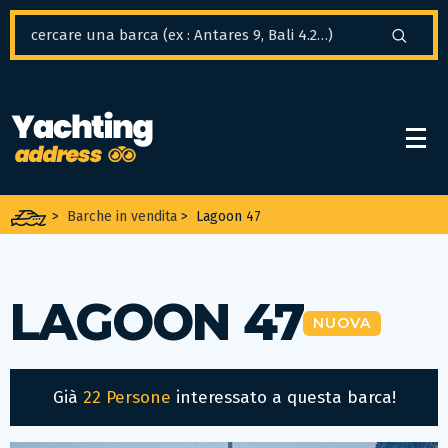
Pannello di gestione dei cookies
>
Barche in vendita
>
Lagoon 47
LAGOON 47
NUOVA
Già
22 Persone
interessato a questa barca!