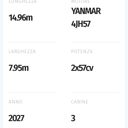
LUNGHEZZA
MOTORE
YANMAR
14.96m
4JH57
LARGHEZZA
POTENZA
7.95m
2x57cv
ANNO
CABINE
2027
3