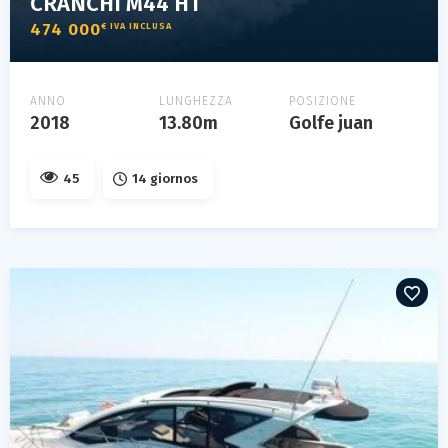
CRANCHI M44 HT
474 000
€ IVA INCLUSA
ANNO
LUNGHEZZA
POSIZIONE
2018
13.80m
Golfe juan
45
14 giornos