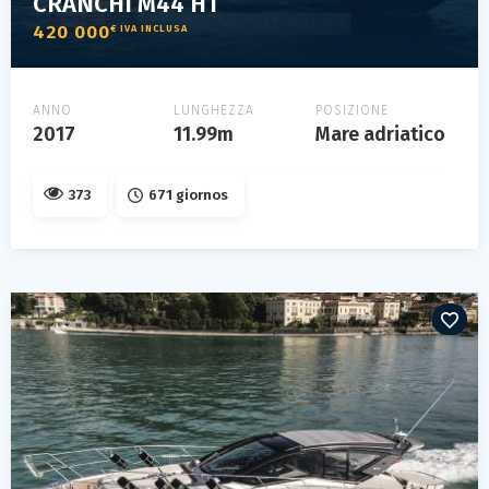
CRANCHI M44 HT
420 000
€ IVA INCLUSA
ANNO
LUNGHEZZA
POSIZIONE
2017
11.99m
Mare adriatico
373
671 giornos