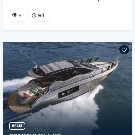
4
Ieri
USATA