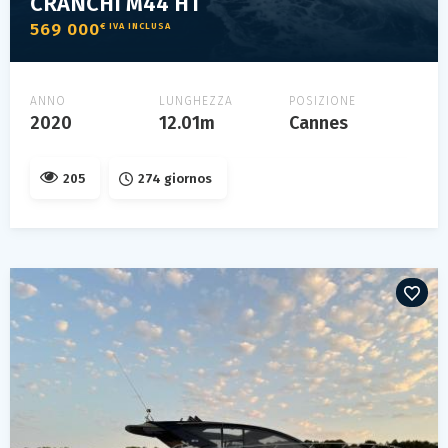
CRANCHI M44 HT
569 000
€ IVA INCLUSA
ANNO
LUNGHEZZA
POSIZIONE
2020
12.01m
Cannes
205
274 giornos