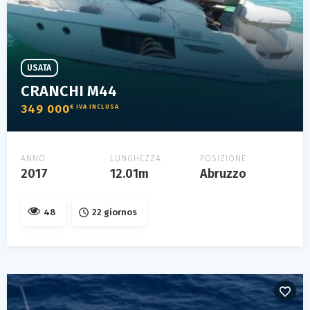
USATA
CRANCHI M44
349 000
€ IVA INCLUSA
ANNO
LUNGHEZZA
POSIZIONE
2017
12.01m
Abruzzo
48
22 giornos