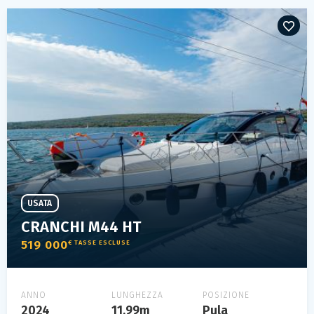
USATA
CRANCHI M44 HT
519 000
€ TASSE ESCLUSE
ANNO
LUNGHEZZA
POSIZIONE
2024
11.99m
Pula