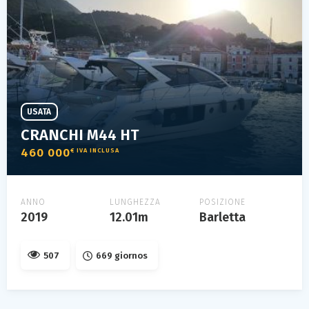
USATA
CRANCHI M44 HT
460 000
€ IVA INCLUSA
ANNO
LUNGHEZZA
POSIZIONE
2019
12.01m
Barletta
507
669 giornos