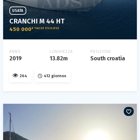
USATA
CRANCHI M 44 HT
450 000
€ TASSE ESCLUSE
ANNO
LUNGHEZZA
POSIZIONE
2019
13.82m
South croatia
264
412 giornos