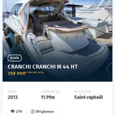
USATA
CRANCHI CRANCHI M 44 HT
259 000
€ IVA INCLUSA
ANNO
LUNGHEZZA
POSIZIONE
2013
11.99m
Saint-raphaël
279
391 giornos