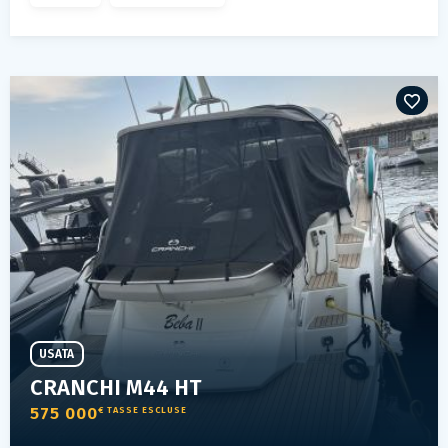
USATA
CRANCHI M44 HT
575 000
€ TASSE ESCLUSE