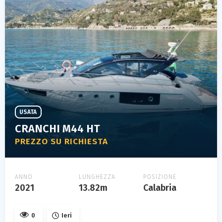
USATA
CRANCHI M44 HT
PREZZO SU RICHIESTA
ANNO
LUNGHEZZA
POSIZIONE
2021
13.82m
Calabria
0
Ieri