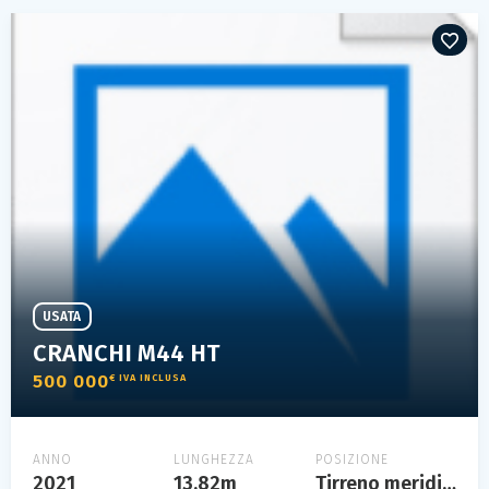
USATA
CRANCHI M44 HT
500 000
€ IVA INCLUSA
ANNO
LUNGHEZZA
POSIZIONE
2021
13.82m
Tirreno meridionale