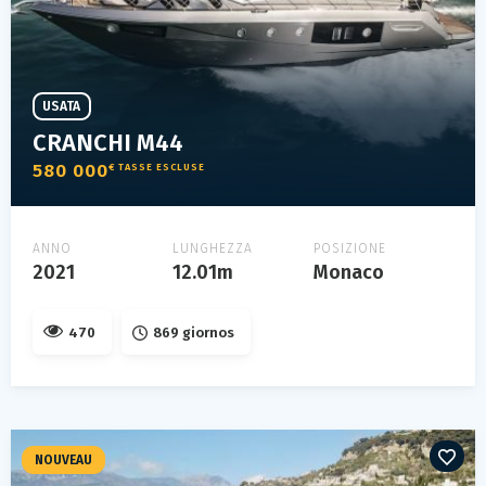
USATA
CRANCHI M44
580 000
€ TASSE ESCLUSE
ANNO
LUNGHEZZA
POSIZIONE
2021
12.01m
Monaco
470
869 giornos
NOUVEAU