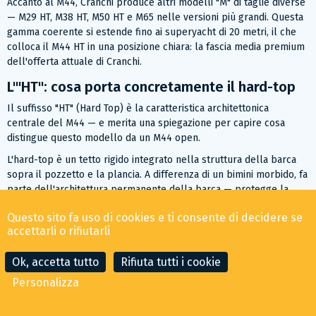
Accanto al M44, Cranchi produce altri modelli "M" di taglie diverse
— M29 HT, M38 HT, M50 HT e M65 nelle versioni più grandi. Questa
gamma coerente si estende fino ai superyacht di 20 metri, il che
colloca il M44 HT in una posizione chiara: la fascia media premium
dell'offerta attuale di Cranchi.
L'"HT": cosa porta concretamente il hard-top
Il suffisso "HT" (Hard Top) è la caratteristica architettonica
centrale del M44 — e merita una spiegazione per capire cosa
distingue questo modello da un M44 open.
L'hard-top è un tetto rigido integrato nella struttura della barca
sopra il pozzetto e la plancia. A differenza di un bimini morbido, fa
parte dell'architettura permanente della barca — protegge la
postazione di guida e l'area pozzetto dalle intemperie, dal sole
Questo sito fa uso di cookies e ti consente di decidere se
diretto e dagli spruzzi senza richiedere montaggio o smontaggio
accettarli o rifiutarli
stagionale. Nelle versioni Cranchi, questo hard-top è
generalmente equipaggiato con pannelli apribili o scorrevoli che
Ok, accetta tutto
Rifiuta tutti i cookie
permettono di godere dell'aria mediterranea con bel tempo
conservando la protezione in condizioni difficili.
Personalizza
Il compromesso dell'hard-top è un centro di gravità leggermente
più alto rispetto a una versione open e un profilo visivo più