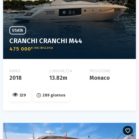
USATA
CRANCHI CRANCHI M44
475 000
€ IVA INCLUSA
ANNO
LUNGHEZZA
POSIZIONE
2018
13.82m
Monaco
329
289 giornos