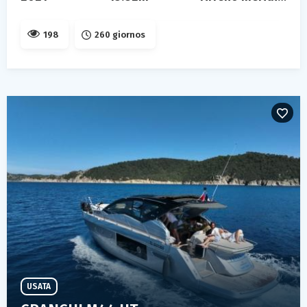
198
260 giornos
USATA