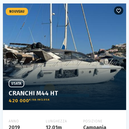
NOUVEAU
USATA
CRANCHI M44 HT
420 000
€ IVA INCLUSA
ANNO
LUNGHEZZA
POSIZIONE
2019
12.01m
Campania