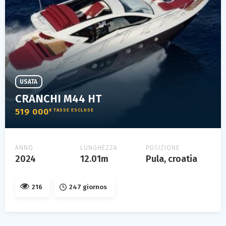
USATA
CRANCHI M44 HT
519 000
€ TASSE ESCLUSE
ANNO
LUNGHEZZA
POSIZIONE
2024
12.01m
Pula, croatia
216
247 giornos