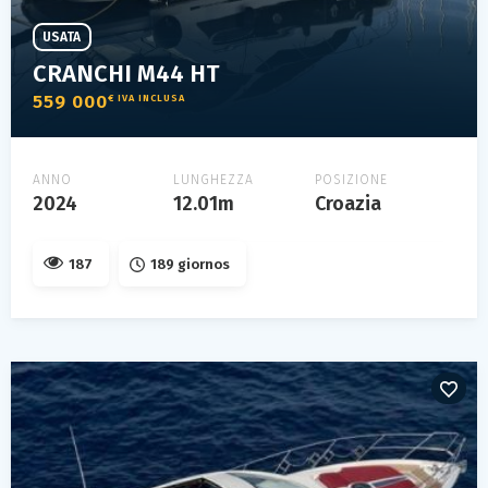
USATA
CRANCHI M44 HT
559 000
€ IVA INCLUSA
ANNO
LUNGHEZZA
POSIZIONE
2024
12.01m
Croazia
187
189 giornos