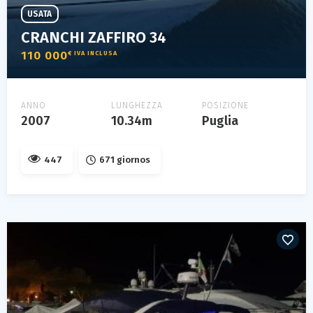
USATA
CRANCHI ZAFFIRO 34
110 000
€ IVA INCLUSA
ANNO
LUNGHEZZA
POSIZIONE
2007
10.34m
Puglia
447
671 giornos