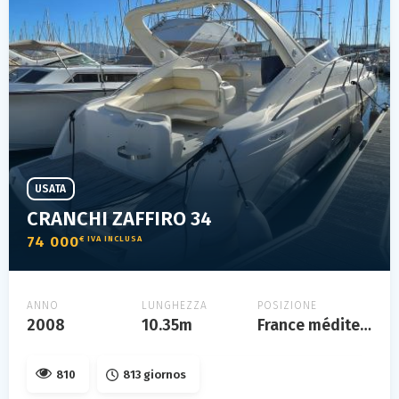
USATA
CRANCHI ZAFFIRO 34
74 000
€ IVA INCLUSA
ANNO
LUNGHEZZA
POSIZIONE
2008
10.35m
France méditerranée
810
813 giornos