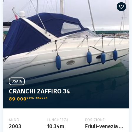
USATA
CRANCHI ZAFFIRO 34
89 000
€ IVA INCLUSA
ANNO
LUNGHEZZA
POSIZIONE
2003
10.34m
Friuli-venezia giulia