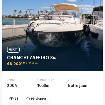
USATA
CRANCHI ZAFFIRO 34
68 000
€ IVA INCLUSA
ANNO
LUNGHEZZA
POSIZIONE
2004
10.35m
Golfe juan
98
99 giornos