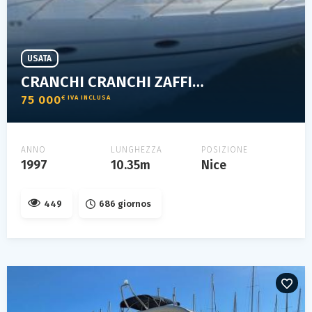
USATA
CRANCHI CRANCHI ZAFFIRO 34
75 000
€ IVA INCLUSA
ANNO
LUNGHEZZA
POSIZIONE
1997
10.35m
Nice
449
686 giornos