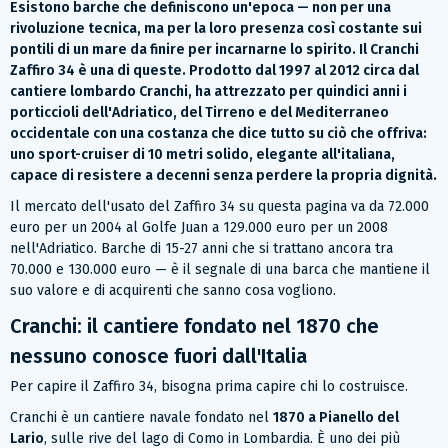
Esistono barche che definiscono un'epoca — non per una
rivoluzione tecnica, ma per la loro presenza così costante sui
pontili di un mare da finire per incarnarne lo spirito. Il Cranchi
Zaffiro 34 è una di queste. Prodotto dal 1997 al 2012 circa dal
cantiere lombardo Cranchi, ha attrezzato per quindici anni i
porticcioli dell'Adriatico, del Tirreno e del Mediterraneo
occidentale con una costanza che dice tutto su ciò che offriva:
uno sport-cruiser di 10 metri solido, elegante all'italiana,
capace di resistere a decenni senza perdere la propria dignità.
Il mercato dell'usato del Zaffiro 34 su questa pagina va da 72.000
euro per un 2004 al Golfe Juan a 129.000 euro per un 2008
nell'Adriatico. Barche di 15-27 anni che si trattano ancora tra
70.000 e 130.000 euro — è il segnale di una barca che mantiene il
suo valore e di acquirenti che sanno cosa vogliono.
Cranchi: il cantiere fondato nel 1870 che
nessuno conosce fuori dall'Italia
Per capire il Zaffiro 34, bisogna prima capire chi lo costruisce.
Cranchi è un cantiere navale fondato nel
1870 a Pianello del
Lario
, sulle rive del lago di Como in Lombardia. È uno dei più