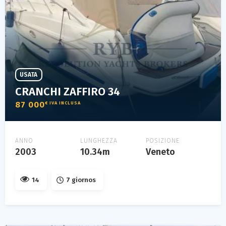
USATA
CRANCHI ZAFFIRO 34
87 000
€ IVA INCLUSA
ANNO
LUNGHEZZA
POSIZIONE
2003
10.34m
Veneto
14
7 giornos