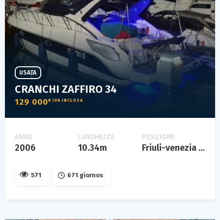
USATA
CRANCHI ZAFFIRO 34
129 000
€ IVA INCLUSA
ANNO
LUNGHEZZA
POSIZIONE
2006
10.34m
Friuli-venezia giulia
571
671 giornos