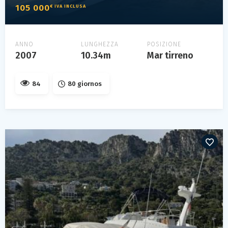
105 000
€ IVA INCLUSA
ANNO
LUNGHEZZA
POSIZIONE
2007
10.34m
Mar tirreno
84
80 giornos