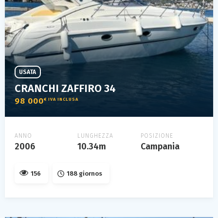
USATA
CRANCHI ZAFFIRO 34
98 000
€ IVA INCLUSA
ANNO
LUNGHEZZA
POSIZIONE
2006
10.34m
Campania
156
188 giornos