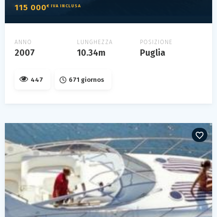
115 000
€ IVA INCLUSA
ANNO
LUNGHEZZA
POSIZIONE
2007
10.34m
Puglia
447
671 giornos