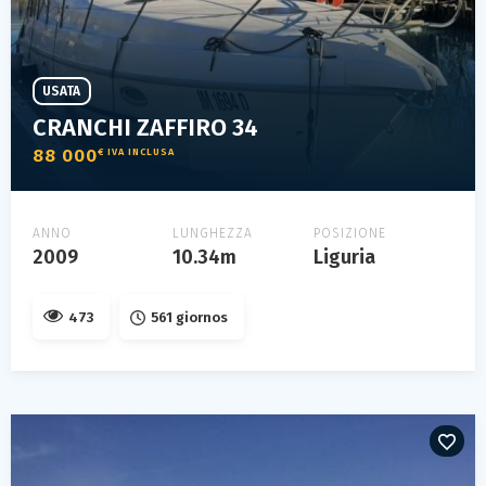
USATA
CRANCHI ZAFFIRO 34
88 000
€ IVA INCLUSA
ANNO
LUNGHEZZA
POSIZIONE
2009
10.34m
Liguria
473
561 giornos