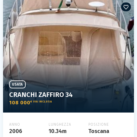
USATA
CRANCHI ZAFFIRO 34
108 000
€ IVA INCLUSA
ANNO
LUNGHEZZA
POSIZIONE
2006
10.34m
Toscana