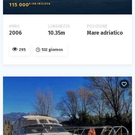
115 000
€ IVA INCLUSA
ANNO
LUNGHEZZA
POSIZIONE
2006
10.35m
Mare adriatico
295
532 giornos