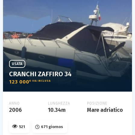
USATA
CRANCHI ZAFFIRO 34
123 000
€ IVA INCLUSA
ANNO
LUNGHEZZA
POSIZIONE
2006
10.34m
Mare adriatico
521
671 giornos