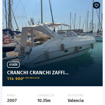
USATA
CRANCHI CRANCHI ZAFFIRO 34
114 900
€ IVA INCLUSA
ANNO
LUNGHEZZA
POSIZIONE
2007
10.35m
Valencia