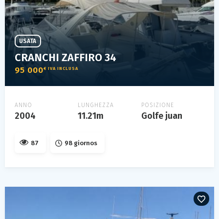
USATA
CRANCHI ZAFFIRO 34
95 000
€ IVA INCLUSA
ANNO
LUNGHEZZA
POSIZIONE
2004
11.21m
Golfe juan
87
98 giornos