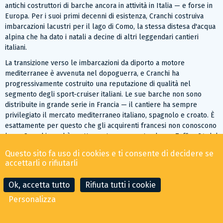
antichi costruttori di barche ancora in attività in Italia — e forse in
Europa. Per i suoi primi decenni di esistenza, Cranchi costruiva
imbarcazioni lacustri per il lago di Como, la stessa distesa d'acqua
alpina che ha dato i natali a decine di altri leggendari cantieri
italiani.
La transizione verso le imbarcazioni da diporto a motore
mediterranee è avvenuta nel dopoguerra, e Cranchi ha
progressivamente costruito una reputazione di qualità nel
segmento degli sport-cruiser italiani. Le sue barche non sono
distribuite in grande serie in Francia — il cantiere ha sempre
privilegiato il mercato mediterraneo italiano, spagnolo e croato. È
esattamente per questo che gli acquirenti francesi non conoscono
bene Cranchi — ed è esattamente per questo che un Zaffiro 34 del
2007 si tratta ancora a 110.000 euro dove un equivalente francese
Questo sito fa uso di cookies e ti consente di decidere se
sarebbe a 70.000.
accettarli o rifiutarli
Cos'è davvero il Zaffiro 34
Ok, accetta tutto
Rifiuta tutti i cookie
Il Zaffiro 34 è uno
sport-cruiser con lunghezza dello scafo di
Personalizza
10,34-10,35 metri
— corrispondente a 34 piedi nella
nomenclatura italiana. "Zaffiro" è la pietra preziosa blu — un
riferimento al colore del Mar Mediterraneo che è la vocazione