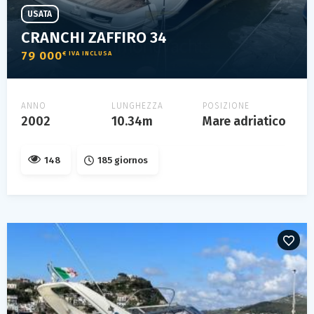
USATA
CRANCHI ZAFFIRO 34
79 000
€ IVA INCLUSA
ANNO
LUNGHEZZA
POSIZIONE
2002
10.34m
Mare adriatico
148
185 giornos