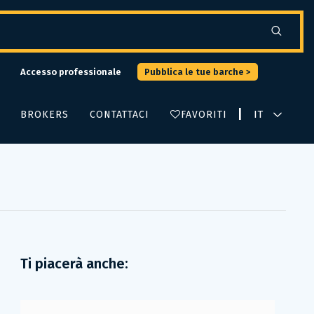
Accesso professionale
Pubblica le tue barche >
|
BROKERS
CONTATTACI
FAVORITI
Ti piacerà anche: